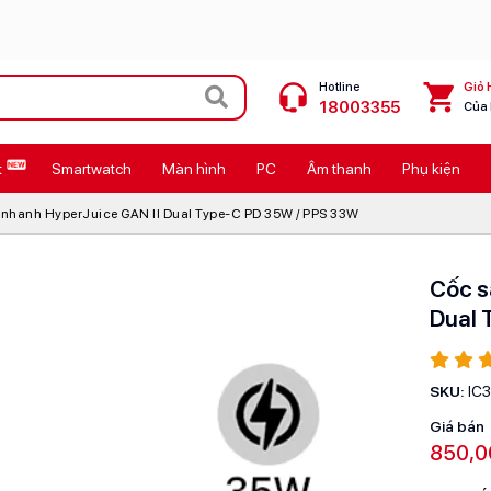
Hotline
Giỏ 
18003355
Của
t
Smartwatch
Màn hình
PC
Âm thanh
Phụ kiện
 Max
MacBook Neo giá tốt
nhanh HyperJuice GAN II Dual Type-C PD 35W / PPS 33W
Galaxy Z8 Series
OPPO Reno16
Cốc s
Dual 
11
Ốp lưng Pitaka
4
Ốp lưng Apple
SKU:
IC
Cốc sạc Apple
Giá bán
850,0