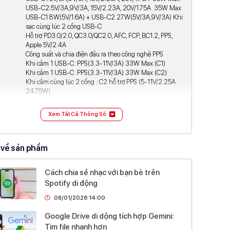
USB-C2:5V/3A,9V/3A, 15V/2.23A, 20V/1.75A 35W Max
USB-C1 8W(5V/1.6A) + USB-C2 27W(5V/3A,9V/3A) Khi
sạc cùng lúc 2 cổng USB-C
Hỗ trợ PD3.0/2.0, QC3.0/QC2.0, AFC, FCP, BC1.2, PPS,
Apple 5V/2.4A
Công suất và chia điện đầu ra theo công nghệ PPS
Khi cắm 1 USB-C: PPS(3.3-11V/3A) 33W Max (C1)
Khi cắm 1 USB-C: PPS(3.3-11V/3A) 33W Max (C2)
Khi cắm cùng lúc 2 cổng : C2 hỗ trợ PPS (5-11V/2.25A
24.75W)
kế & trọng lượng
Xem Tất Cả Thông Số
ước
40.1 x 40.2 x 29.7mm
ượng
39gram
 về sản phẩm
Trắng
Cách chia sẻ nhạc với bạn bè trên
tin hãng
Spotify di động
08/01/2026 14:00
Mỹ
hiệu
Google Drive di dộng tích hợp Gemini:
hiệu
Đang cập nhật
Tìm file nhanh hơn