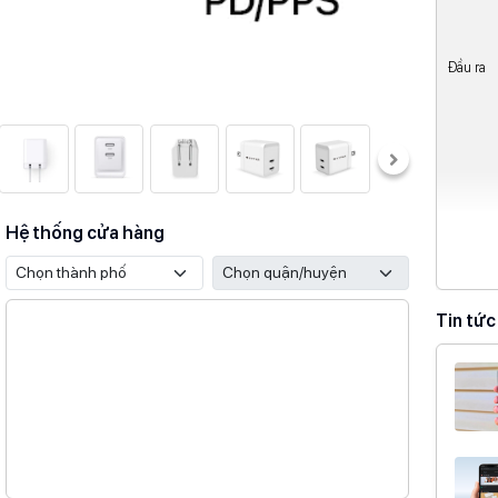
Đầu ra
Hệ thống cửa hàng
Thiết 
Kích th
Trọng l
Tin tức
Màu sắc
Thông 
Xuất xứ
thương 
Thương 