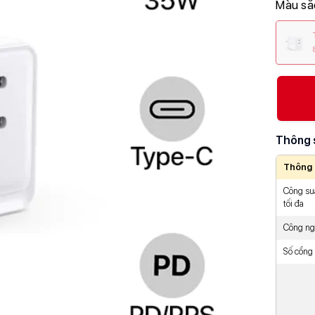
Màu sắ
Thông 
Thông 
Công su
tối đa
Công n
Số cổng