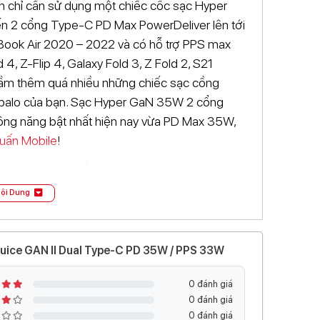
 chỉ cần sử dụng một chiếc cốc sạc Hyper
ến 2 cổng Type-C PD Max PowerDeliver lên tới
Book Air 2020 – 2022 và có hỗ trợ PPS max
4, Z-Flip 4, Galaxy Fold 3, Z Fold 2, S21
cầm thêm quá nhiều những chiếc sạc cồng
úi, balo của bạn. Sạc Hyper GaN 35W 2 cổng
 công năng bật nhất hiện nay vừa PD Max 35W,
uấn Mobile
!
HyperJuice 2 cổng 35W?
ội Dung
thể di chuyển đến bất cứ nơi đâu mà không lo
hơn cả cốc Hyper 20W trước đó nhờ vào công
uice GAN II Dual Type-C PD 35W / PPS 33W
ện lợi nên sẽ tối ưu hóa tính di động cho thiết
0 đánh giá
0 đánh giá
giới, có thêm tính năng an toàn bảo vệ chống
0 đánh giá