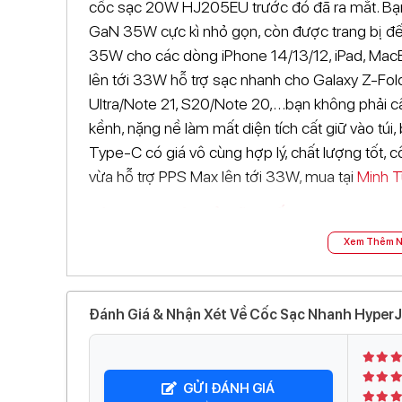
cốc sạc 20W HJ205EU trước đó đã ra mắt. Bạn
GaN 35W cực kì nhỏ gọn, còn được trang bị đ
35W cho các dòng iPhone 14/13/12, iPad, Mac
lên tới 33W hỗ trợ sạc nhanh cho Galaxy Z-Fold 
Ultra/Note 21, S20/Note 20,…bạn không phải 
kềnh, nặng nề làm mất diện tích cất giữ vào t
Type-C có giá vô cùng hợp lý, chất lượng tốt,
vừa hỗ trợ PPS Max lên tới 33W, mua tại
Minh T
Lý do bạn nên sở hữu Cốc sạc nhanh 
Xem Thêm N
Cốc sạc với thiết kế siêu nhỏ gọn, tinh tế có 
-
vướng víu. Hyper GaN 35W thậm chí còn nhỏ 
nghệ nâng cấp GAN II hiện đại.
Đánh Giá & Nhận Xét Về Cốc Sạc Nhanh HyperJ
Phích cắm có thể gập lại một cách gọn gàng, ti
-
bị.
GỬI ĐÁNH GIÁ
- Điện áp 100V – 240V phổ biến trên toàn thế 