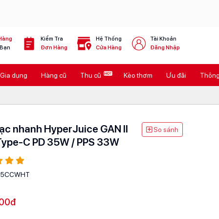
Hàng
Kiểm Tra
Hệ Thống
Tài Khoản
 Bạn
Đơn Hàng
Cửa Hàng
Đăng Nhập
Gia dụng
Hàng cũ
Thu cũ
Kèo thơm
Ưu đãi
Thông 
ạc nhanh HyperJuice GAN II
So sánh
Type-C PD 35W / PPS 33W
35CCWHT
00đ