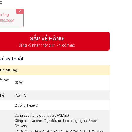
c
Trắng
850,000đ
SẮP VỀ HÀNG
Đăng ký nhận thông tin khi có hàng
số kỹ thuật
tin chung
ất sạc
35W
ghệ
PD/PPS
2 cổng Type-C
Công suất tổng đầu ra : 35W(Max)
Công suất và chia điện đầu ra theo công nghệ Power
Delivery:
USB-C1:5V/3A,9V/3A, 15V/2.23A, 20V/1.75A 35W Max