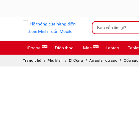
Xu hướng tìm kiếm
iPhone
Điện thoại
Mac
Laptop
Table
iPhone 17 Pro
Trang chủ
Phụ kiện
Di động
Adapter, củ sạc
Cốc sạc 
AirTag 2 Mới
AirPods 4
Apple Watch S
Osmo Pocket 
Loa Marshall