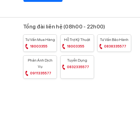
Tổng đài liên hệ (08h00 - 22h00)
Tư Vấn Mua Hàng
Hỗ Trợ Kỹ Thuật
Tư Vấn Bảo Hành
18003355
18003355
0838335577
Phản Ánh Dịch
Tuyển Dụng
Vụ
0832335577
0911335577