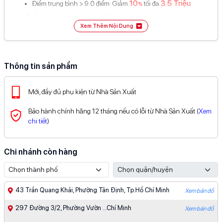
10
3.5 Triệu
Điểm trung bình > 9.0 điểm: Giảm
tối đa
%
⏰ Áp dụng từ 13.07 - 31.08.2026
Xem Thêm Nội Dung
Điều kiện áp dụng xem chi tiết tại đây
Ưu đãi thành viên
(Chọn 1)
50K
Giảm
khi sử dụng tiêu điểm
Thông tin sản phẩm
100K
Giảm
voucher sinh nhật
(áp dụng hóa đơn từ 400K)
Ưu đãi thanh toán
(Chọn 1)
5
500K
Mới, đầy đủ phụ kiện từ Nhà Sản Xuất
Giảm
tối đa
khi thanh toán SPayLater
%
(
Xem chi tiết
)
20
500K
Hoàn
tối đa
khi mở thẻ TPBank EVO
%
(
Xem chi tiết
)
Bảo hành chính hãng 12 tháng nếu có lỗi từ Nhà Sản Xuất (
Xem
50
50K
Giảm
%
tối đa
và miễn phí giao dịch cho khách nước
chi tiết
)
ngoài thanh toán VNPAY
(
Xem chi tiết
)
5
200K
Giảm
tối đa
khi thanh toán Kredivo
%
(
Xem chi tiết
)
Xem đầy đủ ưu đãi thanh toán tại đây
Chi nhánh còn hàng
43 Trần Quang Khải, Phường Tân Định, Tp.Hồ Chí Minh
Xem bản đồ
297 Đường 3/2, Phường Vườn ...Chí Minh
Xem bản đồ