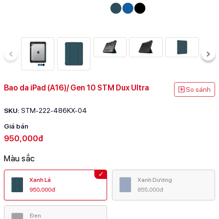
Bao da iPad (A16)/ Gen 10 STM Dux Ultra
So sánh
SKU:
STM-222-486KX-04
Giá bán
950,000đ
Màu sắc
Xanh Lá
Xanh Dương
950,000đ
855,000đ
Đen