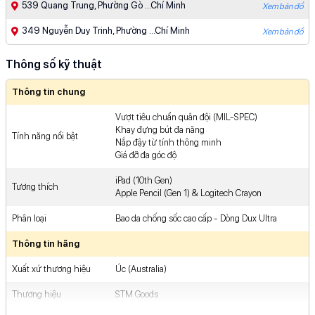
539 Quang Trung, Phường Gò ...Chí Minh
Xem bản đồ
349 Nguyễn Duy Trinh, Phường ...Chí Minh
Xem bản đồ
Thông số kỹ thuật
Thông tin chung
Vượt tiêu chuẩn quân đội (MIL-SPEC)
Khay đựng bút đa năng
Tính năng nổi bật
Nắp đậy từ tính thông minh
Giá đỡ đa góc độ
iPad (10th Gen)
Tương thích
Apple Pencil (Gen 1) & Logitech Crayon
Phân loại
Bao da chống sốc cao cấp - Dòng Dux Ultra
Thông tin hãng
Xuất xứ thương hiệu
Úc (Australia)
Thương hiệu
STM Goods