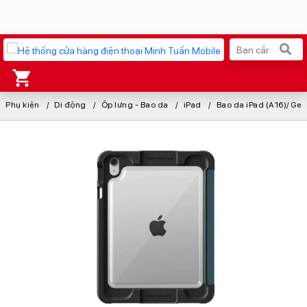
Phụ kiện
Xu hướng tìm kiếm
Di động
Ốp lưng - Bao da
iPad
Bao da iPad (A16)/ Gen
iPhone 17 Pro Max
MacBook Neo giá tốt
AirTag 2 Mới
Galaxy Z8 Series
AirPods 4
OPPO Reno16
Apple Watch S11
Ốp lưng Pitaka
Osmo Pocket 4
Ốp lưng Apple
Loa Marshall
Cốc sạc Apple