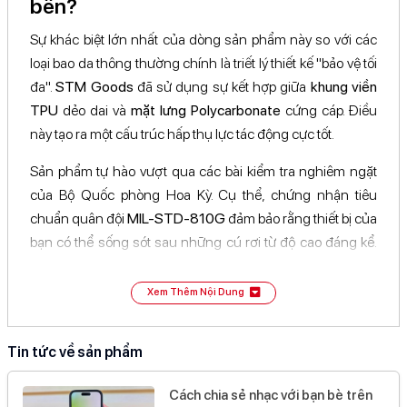
bền?
Sự khác biệt lớn nhất của dòng sản phẩm này so với các
loại bao da thông thường chính là triết lý thiết kế "bảo vệ tối
đa".
STM Goods
đã sử dụng sự kết hợp giữa
khung viền
TPU
dẻo dai và
mặt lưng Polycarbonate
cứng cáp. Điều
này tạo ra một cấu trúc hấp thụ lực tác động cực tốt.
Sản phẩm tự hào vượt qua các bài kiểm tra nghiêm ngặt
của Bộ Quốc phòng Hoa Kỳ. Cụ thể, chứng nhận tiêu
chuẩn quân đội
MIL-STD-810G
đảm bảo rằng thiết bị của
bạn có thể sống sót sau những cú rơi từ độ cao đáng kể.
Thay vì lo lắng mỗi khi vô tình làm rơi máy, bạn có thể hoàn
toàn an tâm vì các góc của ốp đã được gia cố bằng công
Xem Thêm Nội Dung
nghệ đệm khí chuyên dụng, giúp phân tán lực trực tiếp vào
khung máy.
Tin tức về sản phẩm
Cách chia sẻ nhạc với bạn bè trên