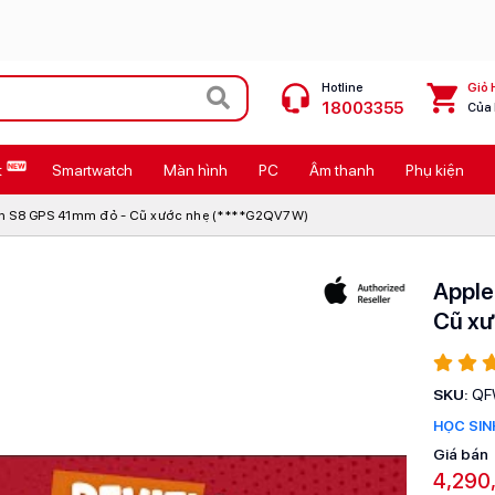
Hotline
Giỏ 
18003355
Của
t
Smartwatch
Màn hình
PC
Âm thanh
Phụ kiện
 Max
MacBook Neo giá tốt
h S8 GPS 41mm đỏ - Cũ xước nhẹ (****G2QV7W)
Galaxy Z8 Series
OPPO Reno16
Apple
Cũ xư
11
Ốp lưng Pitaka
4
Ốp lưng Apple
SKU:
QF
Cốc sạc Apple
HỌC SINH
Giá bán
4,290