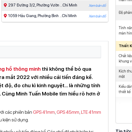
297 Đường 3/2, Phường Vườn ...Chí Minh
Xem bản đồ
Độ phân 
1059 Hậu Giang, Phường Bình ...Chí Minh
Xem bản đồ
287-289 Xô Viết Nghệ Tĩnh, ...Chí Minh
Xem bản đồ
Tính nă
màn hì
383 Lê Trọng Tấn, Phường ...Chí Minh
Xem bản đồ
Thiết 
910 Âu Cơ, Phường Tân ...Chí Minh
Xem bản đồ
Chất liệ
427 - 429 Hoàng Văn ...Chí Minh
Xem bản đồ
khung v
g hồ thông minh
thì không thể bỏ qua
475 Phan Văn Trị, Phường ...Chí Minh
Xem bản đồ
Kích th
a mắt 2022 với nhiều cải tiến đáng kể.
mặt
363 Nguyễn Oanh, Phường Gò ...Chí Minh
Xem bản đồ
 độ, đo chu kì kinh nguyệt... là những tính
Kiểu dá
539 Quang Trung, Phường Gò ...Chí Minh
Xem bản đồ
thiết kế
. Cùng Minh Tuấn Mobile tìm hiểu rõ hơn ở
93/8A Nguyễn Ảnh Thủ, Khu ...Chí Minh
Xem bản đồ
Trọng l
81-83 Võ Văn Ngân, Phường ...Chí Minh
với các phiên bản
GPS 41mm
,
GPS 45mm
,
LTE 41mm
Xem bản đồ
Kích th
ều kiện sử dụng.
112-114 Lê Văn Việt, Phường ...Chí Minh
Xem bản đồ
tổng thể
Tin tức