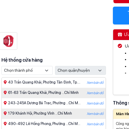
Ưu
Ưu
Hệ thống cửa hàng
43 Trần Quang Khải, Phường Tân Định, Tp.Hồ Chí Minh
Xem bản đồ
Ưu
61-63 Trần Quang Khải, Phường ...Chí Minh
Xem bản đồ
Thông 
243-245A Dương Bá Trạc, Phường ...Chí Minh
Xem bản đồ
179 Khánh Hội, Phường Vĩnh ...Chí Minh
Xem bản đồ
Màn Hì
490-492 Lê Hồng Phong, Phường ...Chí Minh
Công n
Xem bản đồ
Xe
màn hì