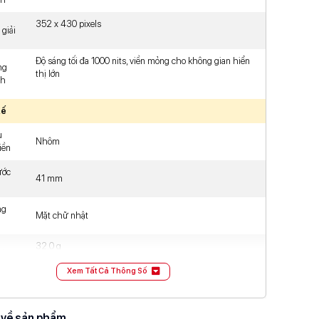
352 x 430 pixels
giải
Độ sáng tối đa 1000 nits, viền mỏng cho không gian hiển
ng
thị lớn
nh
Kế
u
Nhôm
iền
ước
41 mm
ng
Mặt chữ nhật
32.0 g
ượng
Xem Tất Cả Thông Số
ước
Dài 41mm - Rộng 35mm - Dày 10.7mm
 về sản phẩm