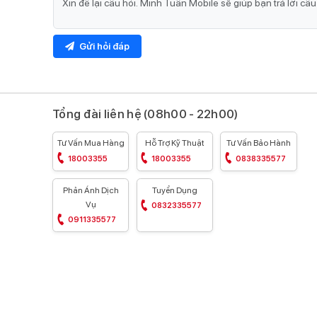
Gửi hỏi đáp
Pin cải tiến lên đến 36 giờ
Một trong những điều được lưu tâm nhất với đồng hồ 
Apple cũng đã có những cải tiến về pin khi dùng ở
chế
Tổng đài liên hệ (08h00 - 22h00)
kéo dài đến 36 giờ đồng hồ
. Trường hợp
dùng liên tụ
thoải mái sử dụng ở bên ngoài lâu hơn, hạn chế sạc q
Tư Vấn Mua Hàng
Hỗ Trợ Kỹ Thuật
Tư Vấn Bảo Hành
18003355
18003355
0838335577
Phản Ánh Dịch
Tuyển Dụng
Vụ
0832335577
0911335577
Kết nối dễ dàng với GPS và 4G
Tương tự như các thế hệ trước, Apple Watch Series 8 
Bluetooth; hoặc LTE với eSim để nghe, gọi, nhận tin nh
Từ đó giúp bạn linh hoạt hơn khi đang chạy xe, tập thể