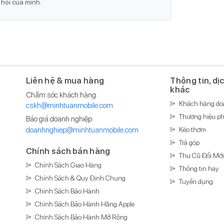
Tính nă
cho sức
thông minh chính là pin dùng. Ở phiên bản này,
 độ nguồn điện thấp, Apple Watch Series 8 có thể
Thông b
Liên hệ & mua hàng
Thông tin, dị
c có thể lên đến 18 giờ
. Điều này giúp bạn có thể
khác
Chăm sóc khách hàng:
uá nhiều lần.
Tiện ích
Khách hàng do
cskh@minhtuanmobile.com
Thương hiệu ph
Báo giá doanh nghiệp:
doanhnghiep@minhtuanmobile.com
Kèo thơm
Tính nă
đặc biệt
Trả góp
Chính sách bán hàng
Thu Cũ Đổi Mớ
Pin & 
Chính Sách Giao Hàng
Thông tin hay
Chính Sách & Quy Định Chung
Thời lư
Tuyển dụng
pin
Chính Sách Bảo Hành
cũng có các phiên bản GPS kết nối với điện thoại qua
Chính Sách Bảo Hành Hãng Apple
ắn độc lập mà không cần phải liên kết với điện thoại.
Thời gia
Chính Sách Bảo Hành Mở Rộng
 thao không cần lấy điện thoại ra. Việc lựa chọn phiên