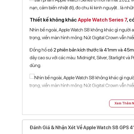
Thiết kế không khác
Apple Watch Series 7
, 
Nhìn bề ngoài, Apple Watch S8 không khác gì người 
trọng, viền màn hình mỏng. Nút Gigital Crown vẫn hiển
Đồng hồ
có 2 phiên bản kích thước là 41mm và 45
dây cao su với các màu: Midnight, Silver, Starlight và
dùng.
Màn hình Retina luôn bật, độ sáng lên đến 10
Xem Thêm N
Apple Watch Series 8 với
màn hình Retina luôn bật
,
độ
điều kiện thời tiết khác nhau. Độ phân giải của màn 
45mm và 352 x 430 pixels với phiên bản 41mm.
Đánh Giá & Nhận Xét Về Apple Watch S8 GPS