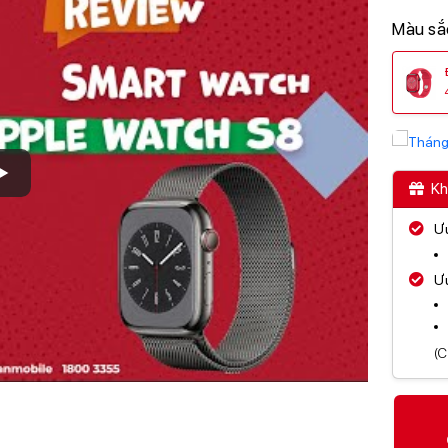
Màu sắ
Kh
Ư
Ư
(C