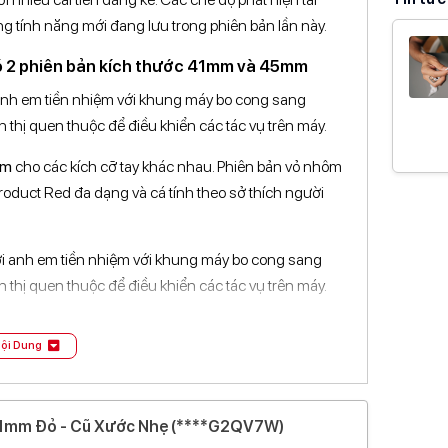
12 Nguyễn An Ninh, Khu ...Chí Minh
Chất liệ
Xem bản đồ
Khả nă
349 Nguyễn Duy Trinh, Phường ...Chí Minh
Xem bản đồ
thay dâ
có 2 phiên bản kích thước 41mm và 45mm
413 Đại lộ Bình Dương, ...Chí Minh
Xem bản đồ
Chu vi c
anh em tiền nhiệm với khung máy bo cong sang
phù hợ
18 Đường 39, KĐT. Vạn ...Chí Minh
Xem bản đồ
 thị quen thuộc để điều khiển các tác vụ trên máy.
Chất liệ
90A, Đường 30 Tháng 4, ...Cần Thơ
Xem bản đồ
kính
mm
cho các kích cỡ tay khác nhau. Phiên bản vỏ nhôm
134 Lê Hồng Phong, Phường ...Lâm Đồng
Xem bản đồ
 Product Red đa dạng và cá tính theo sở thích người
Cấu hì
114B Ba Tháng Hai, Phường ...Lâm Đồng
Xem bản đồ
CPU
Thôn 4, Xã Đạ Tẻh ...Lâm Đồng
Xem bản đồ
RAM
00 nits
Bộ nhớ 
ội Dung
 sáng lên đến 1000 nits
giúp hiển thị rõ nét ở các
hình vào khoảng 396 x 484 pixels với phiên bản
Hệ điều
 41mm Đỏ - Cũ Xước Nhẹ (****G2QV7W)