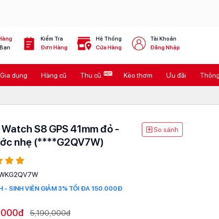
Hàng
Kiểm Tra
Hệ Thống
Tài Khoản
 Bạn
Đơn Hàng
Cửa Hàng
Đăng Nhập
Gia dụng
Hàng cũ
Thu cũ
Kèo thơm
Ưu đãi
Thông 
 Watch S8 GPS 41mm đỏ -
So sánh
ớc nhẹ (****G2QV7W)
WKG2QV7W
 - SINH VIÊN GIẢM 3% TỐI ĐA 150.000Đ
,000đ
5,190,000đ