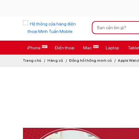
Xu hướng tìm kiếm
iPhone
Điện thoại
Mac
Laptop
Table
iPhone 17 Pro
Trang chủ
Hàng cũ
Đồng hồ thông minh cũ
Apple Watc
AirTag 2 Mới
AirPods 4
Apple Watch S
Osmo Pocket 
Loa Marshall