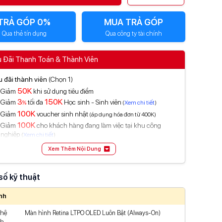
TRẢ GÓP 0%
MUA TRẢ GÓP
Qua thẻ tín dụng
Qua công ty tài chính
 Đãi Thanh Toán & Thành Viên
 đãi thành viên
(Chọn 1)
50K
Giảm
khi sử dụng tiêu điểm
3
150K
Giảm
tối đa
Học sinh - Sinh viên
%
(
Xem chi tiết
)
100K
Giảm
voucher sinh nhật
(áp dụng hóa đơn từ 400K)
100K
Giảm
cho khách hàng đang làm việc tại khu công
nghiệp
(
Xem chi tiết
)
 đãi thanh toán
(Chọn 1)
Xem Thêm Nội Dung
5
500K
Giảm
tối đa
khi thanh toán SPayLater
%
(
Xem chi tiết
)
20
500K
Hoàn
tối đa
khi mở thẻ TPBank EVO
%
(
Xem chi tiết
)
số kỹ thuật
50
50K
Giảm
%
tối đa
và miễn phí giao dịch cho khách nước
ngoài thanh toán VNPAY
(
Xem chi tiết
)
nh
5
200K
Giảm
tối đa
khi thanh toán Kredivo
%
(
Xem chi tiết
)
ghệ
Màn hình Retina LTPO OLED Luôn Bật (Always-On)
m đầy đủ ưu đãi thanh toán tại đây
nh