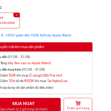
c
Đỏ
4,290,000đ
uyến mãi khi mua sản phẩm
u đãi
(01.08 - 31.08)
Tặng
dây đeo cao su Apple Watch
u đãi mua kèm
(01.08 - 31.08)
50K
Giảm
khi mua
Ổ cứng/USB/Thẻ nhớ
10
600K
Giảm
tối đa
khi mua
Tai Nghe/Loa
%
hỉ áp dụng với sản phẩm đủ điều kiện)
MUA NGAY
Thêm giỏ hàng
Giao nhanh từ 2 giờ trong nội thành