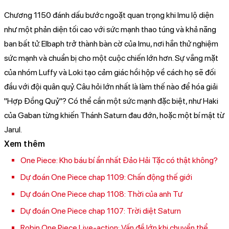
Chương 1150 đánh dấu bước ngoặt quan trọng khi Imu lộ diện
như một phản diện tối cao với sức mạnh thao túng và khả năng
ban bất tử. Elbaph trở thành bàn cờ của Imu, nơi hắn thử nghiệm
sức mạnh và chuẩn bị cho một cuộc chiến lớn hơn. Sự vắng mặt
của nhóm Luffy và Loki tạo cảm giác hồi hộp về cách họ sẽ đối
đầu với đội quân quỷ. Câu hỏi lớn nhất là làm thế nào để hóa giải
"Hợp Đồng Quỷ"? Có thể cần một sức mạnh đặc biệt, như Haki
của Gaban từng khiến Thánh Saturn đau đớn, hoặc một bí mật từ
Jarul.
Xem thêm
One Piece: Kho báu bí ẩn nhất Đảo Hải Tặc có thật không?
Dự đoán One Piece chap 1109: Chấn động thế giới
Dự đoán One Piece chap 1108: Thời của anh Tư
Dự đoán One Piece chap 1107: Trời diệt Saturn
Robin One Piece Live-action: Vấn đề lớn khi chuyển thể