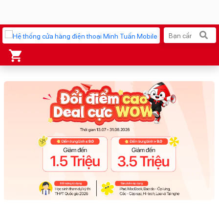
Xu hướng tìm kiếm
iPhone 17 Pro Max
MacBook Neo giá tốt
AirTag 2 Mới
Galaxy Z8 Series
AirPods 4
OPPO Reno16
Apple Watch S11
Ốp lưng Pitaka
Osmo Pocket 4
Ốp lưng Apple
Loa Marshall
Cốc sạc Apple