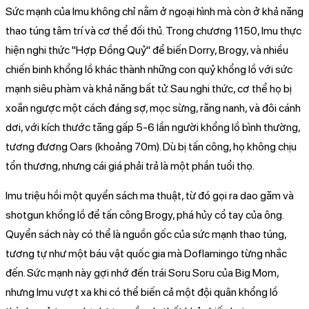
Sức mạnh của Imu không chỉ nằm ở ngoại hình mà còn ở khả năng
thao túng tâm trí và cơ thể đối thủ. Trong chương 1150, Imu thực
hiện nghi thức "Hợp Đồng Quỷ" để biến Dorry, Brogy, và nhiều
chiến binh khổng lồ khác thành những con quỷ khổng lồ với sức
mạnh siêu phàm và khả năng bất tử. Sau nghi thức, cơ thể họ bị
xoắn ngược một cách đáng sợ, mọc sừng, răng nanh, và đôi cánh
dơi, với kích thước tăng gấp 5-6 lần người khổng lồ bình thường,
tương đương Oars (khoảng 70m). Dù bị tấn công, họ không chịu
tổn thương, nhưng cái giá phải trả là một phần tuổi thọ.
Imu triệu hồi một quyển sách ma thuật, từ đó gọi ra dao găm và
shotgun khổng lồ để tấn công Brogy, phá hủy cổ tay của ông.
Quyển sách này có thể là nguồn gốc của sức mạnh thao túng,
tương tự như một báu vật quốc gia mà Doflamingo từng nhắc
đến. Sức mạnh này gợi nhớ đến trái Soru Soru của Big Mom,
nhưng Imu vượt xa khi có thể biến cả một đội quân khổng lồ