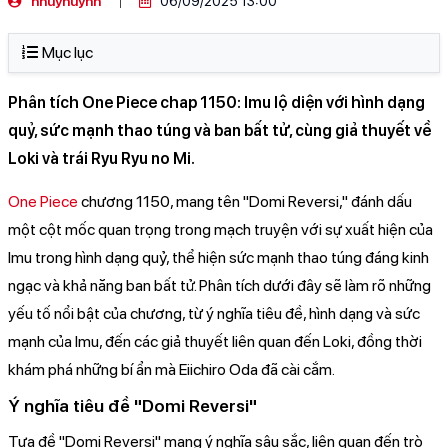
nhuyhuynh
06/09/2025 13:00
Mục lục
Phân tích One Piece chap 1150: Imu lộ diện với hình dạng
quỷ, sức mạnh thao túng và ban bất tử, cùng giả thuyết về
Loki và trái Ryu Ryu no Mi.
One Piece
chương 1150, mang tên "Domi Reversi," đánh dấu
một cột mốc quan trọng trong mạch truyện với sự xuất hiện của
Imu trong hình dạng quỷ, thể hiện sức mạnh thao túng đáng kinh
ngạc và khả năng ban bất tử. Phân tích dưới đây sẽ làm rõ những
yếu tố nổi bật của chương, từ ý nghĩa tiêu đề, hình dạng và sức
mạnh của Imu, đến các giả thuyết liên quan đến Loki, đồng thời
khám phá những bí ẩn mà Eiichiro Oda đã cài cắm.
Ý nghĩa tiêu đề "Domi Reversi"
Tựa đề "Domi Reversi" mang ý nghĩa sâu sắc, liên quan đến trò