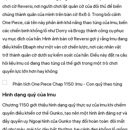
chơi cờ Reversi, nơi người chơi lật quân cờ của đối thủ để biến
chúng thành quân của mình trên bàn cờ 8x8 ô. Trong bối cảnh
One Piece, cái tên này phản ánh khả năng thao túng của Imu, biến
các chiến binh khổng lồ như Dorry và Brogy thành công cụ phục
vụ mục đích của hắn. Hình ảnh bàn cờ Reversi gợi ý rằng Imu đang
điều khiển Elbaph như một ván cờ chiến lược, nơi các nhân vật
trở thành quân cờ dưới sự kiểm soát của hắn. Điều này đặt ra câu
hỏi liệu Imu có đang thao túng cả thế giới trong một trò chơi
quyền lực lớn hơn hay không.
Hình dạng quỷ của Imu
Chương 1150 giới thiệu hình dạng quỷ thực sự của Imu khi chiếm
quyền điều khiển cơ thể Gunko, tạo nên một hình ảnh đáng sợ và
đầy quyền uy. Ngoại hình của Gunko thay đổi hoàn toàn: đôi mắt
đỏ như máu, mái tóc dày bất thường, hai cánh đen khổng lồ giống