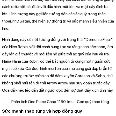
cánh dơi, một cái đuôi với đầu hình mũi tên, và một cây đinh ba
lớn. Hình tượng này gợi liên tưởng đến các ác quỷ trong thần
thoại, như Satan, thể hiện sự thống trị và sức mạnh siêu nhiên của
Imu.
Hình dạng này có nét tương đồng với trạng thái "Demonio Fleur"
của Nico Robin, với đôi cánh hung tợn và răng nanh sắc nhọn, làm
dấy lên giả thuyết về mối liên hệ giữa trái ác quỷ của Imu và trái
Hana Hana của Robin, có thể bắt nguồn từ cùng một nguồn sức
mạnh cổ xưa. Cái đuôi hình mũi tên của Imu cũng giải đáp bí ẩn từ
các chương trước: chính nó đã đâm xuyên Corazon và Sabo, chứ
không phải mũi tên từ trái Arrow Arrow như suy đoán trước đây.
Oda đã khéo léo dẫn dắt người đọc đến sự thật đầy kịch tính này.
Sức mạnh thao túng và hợp đồng quỷ