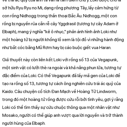
sở hữu Ryu Ryu no Mi, dạng rồng phương Tây, lấy cảm hứng từ
con rồng Nidhogg trong thần thoại Bắc Âu. Nidhogg, một con
rồng bị nguyền rủa cắn rễ cây Yggdrasil (tương tự cây Adam ở
Elbaph), mang ý nghĩa "kẻ ô nhục," phản ánh hình ảnh Loki như
một hoàng tử bị người khổng lồ xem là tội đồ vì những hành động
như bắt cóc băng Mũ Rơm hay bị cáo buộc giết vua Haran.
Giả thuyết này còn liên kết Loki với rồng số 13 của Vegapunk,
một sinh vật có lưỡi thè ra ngoài và khả năng phun lửa, tương tự
đặc điểm của Loki. Có thể Vegapunk đã lấy mã gen của Loki để
tạo ra rồng số 13, tương tự cách ông nghiên cứu trái ác quỷ của
Kaido. Câu chuyện cổ tích Đan Mạch về Hoàng Tử Lindworm,
trong đó một hoàng tử rồng được cứu rỗi bởi tình yêu, gợi ý rằng
Loki có thể tìm thấy sự cứu chuộc thông qua một nhân vật như
Mosako, người có thể giúp anh vượt qua lời nguyền và trở thành
người hùng của Elbaph.