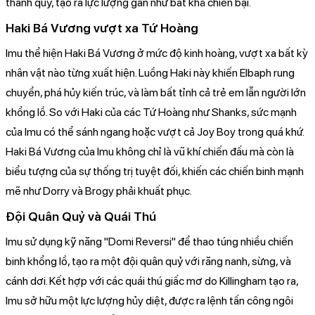
thành quỷ, tạo ra lực lượng gần như bất khả chiến bại.
Haki Bá Vương vượt xa Tứ Hoàng
Imu thể hiện Haki Bá Vương ở mức độ kinh hoàng, vượt xa bất kỳ
nhân vật nào từng xuất hiện. Luồng Haki này khiến Elbaph rung
chuyển, phá hủy kiến trúc, và làm bất tỉnh cả trẻ em lẫn người lớn
khổng lồ. So với Haki của các Tứ Hoàng như Shanks, sức mạnh
của Imu có thể sánh ngang hoặc vượt cả Joy Boy trong quá khứ.
Haki Bá Vương của Imu không chỉ là vũ khí chiến đấu mà còn là
biểu tượng của sự thống trị tuyệt đối, khiến các chiến binh mạnh
mẽ như Dorry và Brogy phải khuất phục.
Đội Quân Quỷ và Quái Thú
Imu sử dụng kỹ năng "Domi Reversi" để thao túng nhiều chiến
binh khổng lồ, tạo ra một đội quân quỷ với răng nanh, sừng, và
cánh dơi. Kết hợp với các quái thú giấc mơ do Killingham tạo ra,
Imu sở hữu một lực lượng hủy diệt, được ra lệnh tấn công ngôi