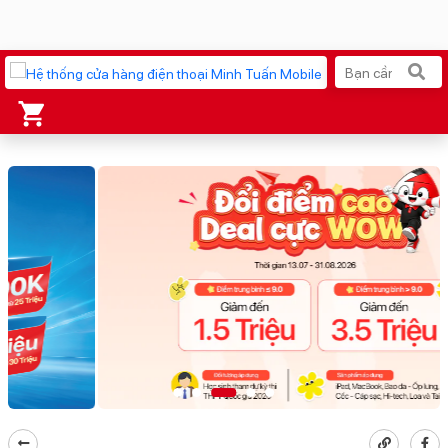
Xu hướng tìm kiếm
iPhone 17 Pro Max
MacBook Neo giá tốt
AirTag 2 Mới
Galaxy Z8 Series
AirPods 4
OPPO Reno16
Apple Watch S11
Ốp lưng Pitaka
Osmo Pocket 4
Ốp lưng Apple
Loa Marshall
Cốc sạc Apple