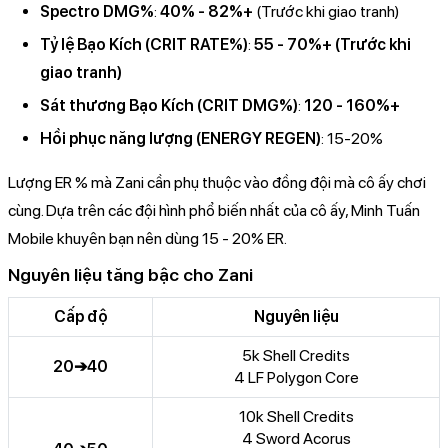
Spectro DMG%
:
40% - 82%+
(Trước khi giao tranh)
Tỷ lệ Bạo Kích (CRIT RATE%)
:
55 - 70%+ (Trước khi
giao tranh)
Sát thương Bạo Kích (CRIT DMG%)
:
120 - 160%+
Hồi phục năng lượng (ENERGY REGEN)
: 15-20%
Lượng ER % mà Zani cần phụ thuộc vào đồng đội mà cô ấy chơi
cùng. Dựa trên các đội hình phổ biến nhất của cô ấy, Minh Tuấn
Mobile khuyên bạn nên dùng 15 - 20% ER.
Nguyên liệu tăng bậc cho Zani
Cấp độ
Nguyên liệu
5k Shell Credits
20➔40
4 LF Polygon Core
10k Shell Credits
4 Sword Acorus