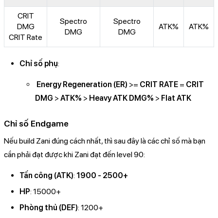
CRIT
Spectro
Spectro
DMG
ATK%
ATK%
DMG
DMG
CRIT Rate
Chỉ số phụ
:
Energy Regeneration (ER)
>=
CRIT RATE
=
CRIT
DMG
>
ATK%
>
Heavy ATK DMG%
>
Flat ATK
Chỉ số Endgame
Nếu build Zani đúng cách nhất, thì sau đây là các chỉ số mà bạn
cần phải đạt được khi Zani đạt đến level 90:
Tấn công (ATK)
:
1900 - 2500+
HP
: 15000+
Phòng thủ (DEF)
: 1200+