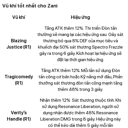
Vũ khí tốt nhất cho Zani
Vũ khí
Hiệu ứng
Tăng ATK thêm 12%. Thi triển Đòn tấn
thường sẽ mang lại các hiệu ứng sau: Gây sát
Blazing
thương bỏ qua 8% DEF của mục tiêu và
Justice (R1)
khuếch đại 50% sát thương Spectro Frazzle
gây ra trong 6 giây. Kích hoạt lại hiệu ứng sẽ
đặt lại thời gian hiệu ứng.
Tăng ATK thêm 12%. Mỗi lần sử dụng Đòn
Tragicomedy
tấn công cơ bản hoặc Kỹ năng mở đầu, Phần
(R1)
thưởng sát thương đòn tấn công mạnh tăng
thêm 48% trong 3 giây.
Nhận thêm 12% Sát thương thuộc tính. Khi
sử dụng Resonance Liberation, người sử
Verity’s
dụng nhận được thêm 48% Resonance
Handle (R1)
Liberation DMG trong 8 giây. Hiệu ứng này
có thể kéo dài thêm 5 giây mỗi lần