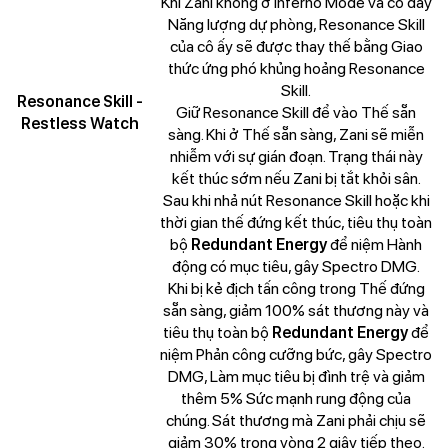
Khi Zani không ở Inferno Mode và có đầy
Năng lượng dự phòng, Resonance Skill
của cô ấy sẽ được thay thế bằng Giao
thức ứng phó khủng hoảng Resonance
Skill.
Resonance Skill -
Giữ Resonance Skill để vào Thế sẵn
Restless Watch
sàng. Khi ở Thế sẵn sàng, Zani sẽ miễn
nhiễm với sự gián đoạn. Trạng thái này
kết thúc sớm nếu Zani bị tắt khỏi sân.
Sau khi nhả nút Resonance Skill hoặc khi
thời gian thế đứng kết thúc, tiêu thụ toàn
bộ
Redundant Energy
để niệm Hành
động có mục tiêu, gây Spectro DMG.
Khi bị kẻ địch tấn công trong Thế đứng
sẵn sàng, giảm 100% sát thương này và
tiêu thụ toàn bộ
Redundant Energy
để
niệm Phản công cưỡng bức, gây Spectro
DMG, Làm mục tiêu bị đình trệ và giảm
thêm 5% Sức mạnh rung động của
chúng. Sát thương mà Zani phải chịu sẽ
giảm 30% trong vòng 2 giây tiếp theo.