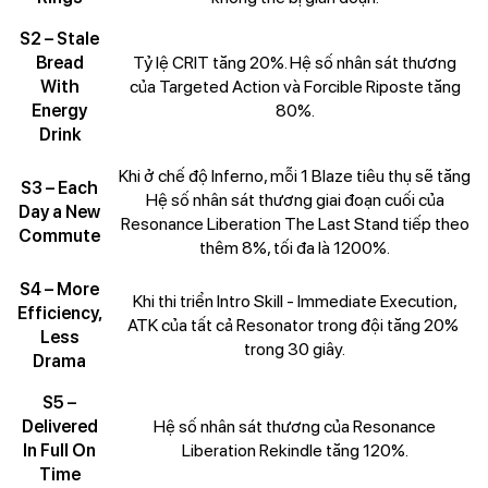
S2 – Stale
Bread
Tỷ lệ CRIT tăng 20%. Hệ số nhân sát thương
With
của Targeted Action và Forcible Riposte tăng
Energy
80%.
Drink
Khi ở chế độ Inferno, mỗi 1 Blaze tiêu thụ sẽ tăng
S3 – Each
Hệ số nhân sát thương giai đoạn cuối của
Day a New
Resonance Liberation The Last Stand tiếp theo
Commute
thêm 8%, tối đa là 1200%.
S4 – More
Khi thi triển Intro Skill - Immediate Execution,
Efficiency,
ATK của tất cả Resonator trong đội tăng 20% ​​
Less
trong 30 giây.
Drama
S5 –
Delivered
Hệ số nhân sát thương của Resonance
In Full On
Liberation Rekindle tăng 120%.
Time