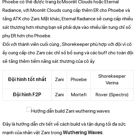
Phoebe có thể được trang bị Moonlit Clouds hoặc Eternal
Radiance, với Moonlit Clouds cung cấp thêm ER cho Phoebe và
tăng ATK cho Zani. Mặt khác, Eternal Radiance sẽ cung cấp nhiều
sát thương hơn nhưng bạn sẽ phải dựa vào nhiều lần tung chỉ số
phụ ER hơn cho Phoebe.
Đối với thành viên cuối cùng , Shorekeeper phù hợp với đội vì cô
ấy cung cấp cho Zani các chỉ số bổ sung và các buff cho toàn đội
sẽ tăng thêm tiềm năng sát thương của cô ấy.
Shorekeeper
Đội hình tốt nhất
Zani
Phoebe
Verina
Đội hình F2P
Zani
Mortefi
Rover (Spectro)
Đây là hướng dẫn chi tiết về cách build và tận dụng tối đa sức
mạnh của nhân vật Zani trong
Wuthering Waves
.