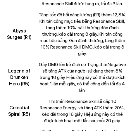
Resonance Skill được tung ra, tối đa 3 lần.
Tăng tốc độ hồi năng lượng (ER) thêm 12,8%.
Khi tấn công mục tiêu bằng Resonance Skill,
tăng thêm 10% sát thương đòn đánh
Abyss
thường, kéo dài trong 8 giây. Khi tấn công
Surges (R1)
mục tiêu bằng Đòn đánh thường, tăng thêm
10% Resonance Skill DMG, kéo dài trong 8
giây.
Gây DMG lên kẻ địch có Trạng thái Negative
Legend of
sẽ tăng ATK của người sử dụng thêm 8%
Drunken
trong 10 giây. Hiệu ứng này có thể được kích
Hero (R5)
hoạt 1 lần mỗi giây, có thể cộng dồn tối đa 4
lần.
Thi triển Resonance Skill sẽ cấp 10
Celestial
Resonance Energy và tăng ATK thêm 20%,
Spiral (R5)
kéo dài trong 16 giây. Hiệu ứng này có thể
được kích hoạt một lần sau mỗi 20 giây.