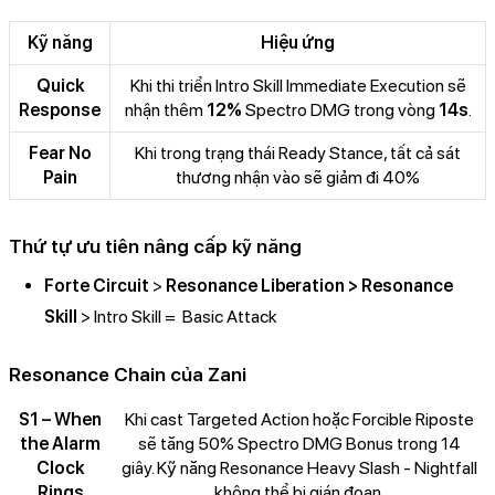
Kỹ năng
Hiệu ứng
Quick
Khi thi triển Intro Skill Immediate Execution sẽ
Response
nhận thêm
12%
Spectro DMG trong vòng
14s
.
Fear No
Khi trong trạng thái Ready Stance, tất cả sát
Pain
thương nhận vào sẽ giảm đi 40%
Thứ tự ưu tiên nâng cấp kỹ năng
Forte Circuit
>
Resonance Liberation > Resonance
Skill
> Intro Skill = Basic Attack
Resonance Chain của Zani
S1 – When
Khi cast Targeted Action hoặc Forcible Riposte
the Alarm
sẽ tăng 50% Spectro DMG Bonus trong 14
Clock
giây. Kỹ năng Resonance Heavy Slash - Nightfall
Rings
không thể bị gián đoạn.