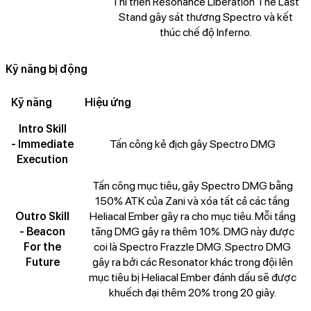
Thi triển Resonance Liberation The Last
Stand gây sát thương Spectro và kết
thúc chế độ Inferno.
Kỹ năng bị động
Kỹ năng
Hiệu ứng
Intro Skill
- Immediate
Tấn công kẻ địch gây Spectro DMG
Execution
Tấn công mục tiêu, gây Spectro DMG bằng
150% ATK của Zani và xóa tất cả các tầng
Outro Skill
Heliacal Ember gây ra cho mục tiêu. Mỗi tầng
- Beacon
tăng DMG gây ra thêm 10%. DMG này được
For the
coi là Spectro Frazzle DMG. Spectro DMG
Future
gây ra bởi các Resonator khác trong đội lên
mục tiêu bị Heliacal Ember đánh dấu sẽ được
khuếch đại thêm 20% trong 20 giây.