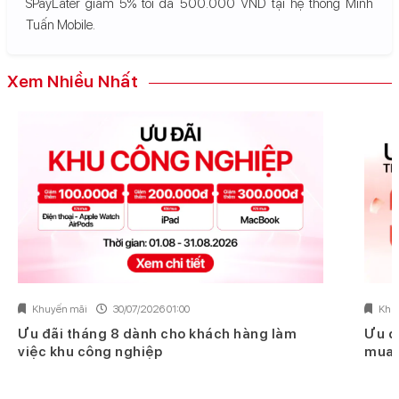
SPayLater giảm 5% tối đa 500.000 VND tại hệ thống Minh
Tuấn Mobile.
Xem Nhiều Nhất
Khuyến mãi
30/07/2026 01:00
Khu
Ưu đãi tháng 8 dành cho khách hàng làm
Ưu đ
việc khu công nghiệp
mua 