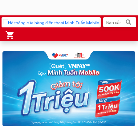
Xu hướng tìm kiếm
iPhone 17 Pro Max
MacBook Neo giá tốt
AirTag 2 Mới
Galaxy Z8 Series
AirPods 4
OPPO Reno16
Apple Watch S11
Ốp lưng Pitaka
Osmo Pocket 4
Ốp lưng Apple
Loa Marshall
Cốc sạc Apple