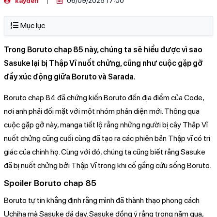
kayden
06/09/2025 17:00
Mục lục
Trong Boruto chap 85 này, chúng ta sẽ hiểu được vì sao
Sasuke lại bị Thập Vĩ nuốt chửng, cũng như cuộc gặp gỡ
đầy xúc động giữa Boruto và Sarada.
Boruto chap 84 đã chứng kiến Boruto đến địa điểm của Code,
nơi anh phải đối mặt với một nhóm phản diện mới. Thông qua
cuộc gặp gỡ này, manga tiết lộ rằng những người bị cây Thập Vĩ
nuốt chửng cũng cuối cùng đã tạo ra các phiên bản Thập vĩ có tri
giác của chính họ. Cùng với đó, chúng ta cũng biết rằng Sasuke
đã bị nuốt chửng bởi Thập Vĩ trong khi cố gắng cứu sống Boruto.
Spoiler Boruto chap 85
Boruto tự tin khẳng định rằng mình đã thành thạo phong cách
Uchiha mà Sasuke đã dạy. Sasuke đồng ý rằng trong năm qua,