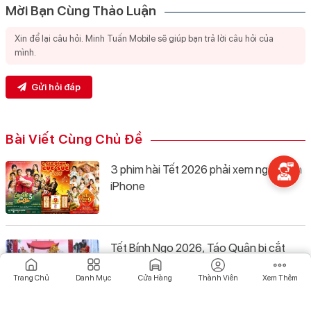
Mời Bạn Cùng Thảo Luận
Gửi hỏi đáp
Bài Viết Cùng Chủ Đề
3 phim hài Tết 2026 phải xem ngay trên
iPhone
Tết Bính Ngọ 2026, Táo Quân bị cắt
sóng: Giao Thừa xem gì?
Trang Chủ
Danh Mục
Cửa Hàng
Thành Viên
Xem Thêm