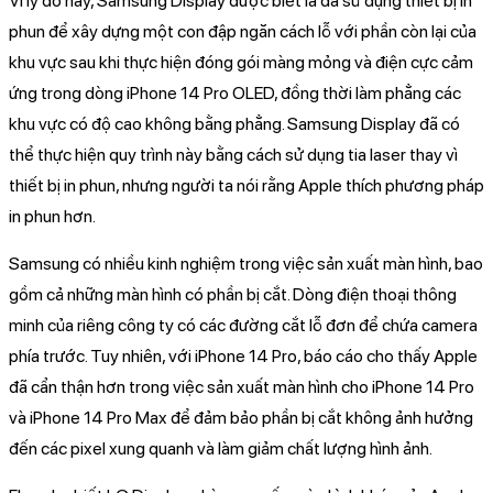
Vì lý do này, Samsung Display được biết là đã sử dụng thiết bị in
phun để xây dựng một con đập ngăn cách lỗ với phần còn lại của
khu vực sau khi thực hiện đóng gói màng mỏng và điện cực cảm
ứng trong dòng iPhone 14 Pro OLED, đồng thời làm phẳng các
khu vực có độ cao không bằng phẳng. Samsung Display đã có
thể thực hiện quy trình này bằng cách sử dụng tia laser thay vì
thiết bị in phun, nhưng người ta nói rằng Apple thích phương pháp
in phun hơn.
Samsung có nhiều kinh nghiệm trong việc sản xuất màn hình, bao
gồm cả những màn hình có phần bị cắt. Dòng điện thoại thông
minh của riêng công ty có các đường cắt lỗ đơn để chứa camera
phía trước. Tuy nhiên, với iPhone 14 Pro, báo cáo cho thấy Apple
đã cẩn thận hơn trong việc sản xuất màn hình cho iPhone 14 Pro
và iPhone 14 Pro Max để đảm bảo phần bị cắt không ảnh hưởng
đến các pixel xung quanh và làm giảm chất lượng hình ảnh.