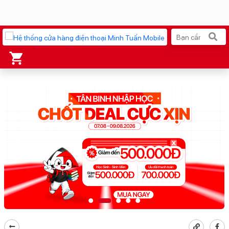
Xu hướng tìm kiếm
iPhone 17 Pro Max
MacBook Neo giá tốt
AirTag 2 Mới
Galaxy Z8 Series
AirPods 4
OPPO Reno16
Apple Watch S11
Ốp lưng Pitaka
Osmo Pocket 4
Ốp lưng Apple
Loa Marshall
Cốc sạc Apple