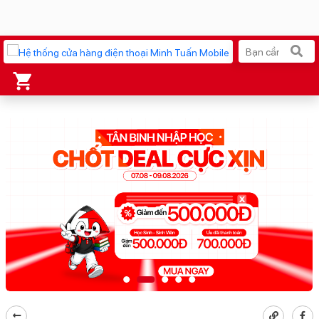
Xu hướng tìm kiếm
iPhone 17 Pro Max
MacBook Neo giá tốt
AirTag 2 Mới
Galaxy Z8 Series
AirPods 4
OPPO Reno16
Apple Watch S11
Ốp lưng Pitaka
Osmo Pocket 4
Ốp lưng Apple
Loa Marshall
Cốc sạc Apple