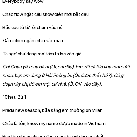
Everybody say wow
Chắc flow ngắt câu show diễn mới bắt đầu
Bắc cầu từ từ rồi chạm vào nó
Đắm chìm ngắm nhìn sắc màu
Ta ngỡ như đang mơ tâm ta lạc vào gió
Chị Châu yêu của bé ơi (Ơi, chị đây). Em với cả Rio vừa mới cưới
nhau, bọn em đang ở Hải Phòng ời. (Ôi, được thế nhở?). Có gì
đoạn này chị đỡ em một cái nhá. (Ờ, OK, vào đây).
[Châu Bùi]
Prada new season, bữa sáng em thường oh Milan
Châu là tên, know my name được made in Vietnam
Run the show, chị em đằng sau đã xinh lại còn chất