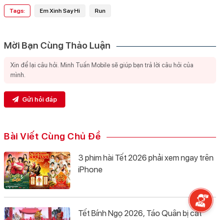
Tags:
Em Xinh Say Hi
Run
Mời Bạn Cùng Thảo Luận
Gửi hỏi đáp
Bài Viết Cùng Chủ Đề
3 phim hài Tết 2026 phải xem ngay trên
iPhone
Tết Bính Ngọ 2026, Táo Quân bị cắt