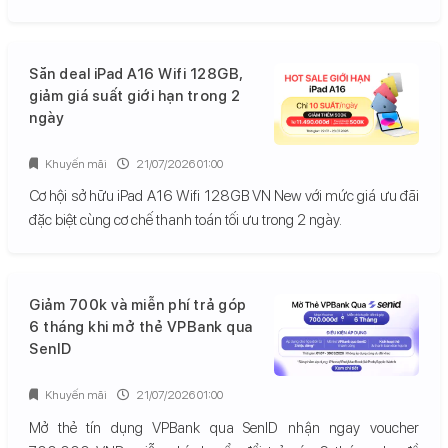
Săn deal iPad A16 Wifi 128GB,
giảm giá suất giới hạn trong 2
ngày
Khuyến mãi
21/07/2026 01:00
Cơ hội sở hữu iPad A16 Wifi 128GB VN New với mức giá ưu đãi
đặc biệt cùng cơ chế thanh toán tối ưu trong 2 ngày.
Giảm 700k và miễn phí trả góp
6 tháng khi mở thẻ VPBank qua
SenID
Khuyến mãi
21/07/2026 01:00
Mở thẻ tín dụng VPBank qua SenID nhận ngay voucher