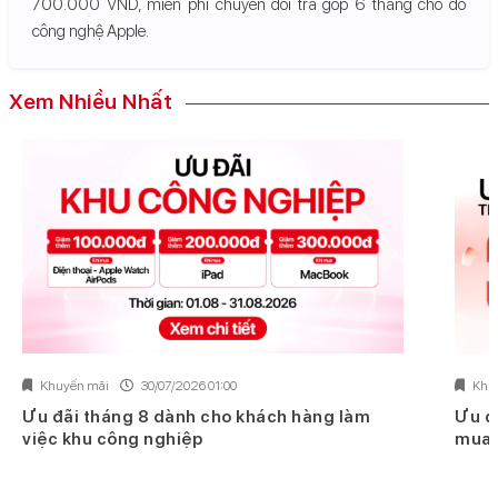
700.000 VND, miễn phí chuyển đổi trả góp 6 tháng cho đồ
công nghệ Apple.
Xem Nhiều Nhất
Khuyến mãi
30/07/2026 01:00
Khu
Ưu đãi tháng 8 dành cho khách hàng làm
Ưu đ
việc khu công nghiệp
mua 