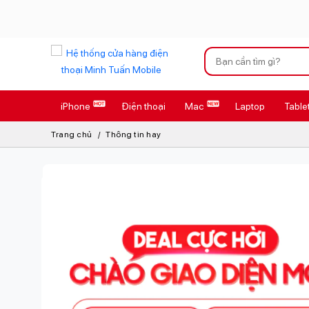
Xu hướng tìm kiếm
iPhone
Điện thoại
Mac
Laptop
Table
iPhone 17 Pro
Trang chủ
Thông tin hay
AirTag 2 Mới
AirPods 4
Apple Watch S
Osmo Pocket 
Loa Marshall