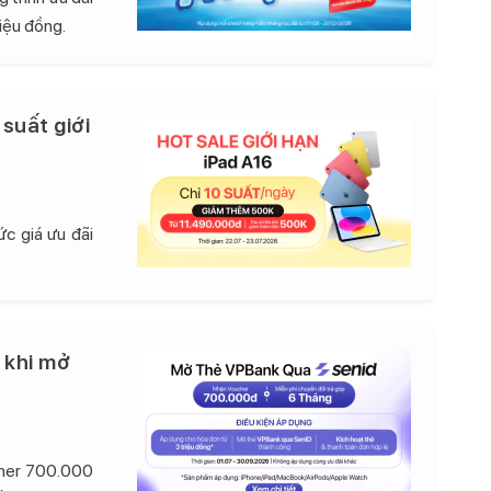
iệu đồng.
 suất giới
c giá ưu đãi
 khi mở
cher 700.000