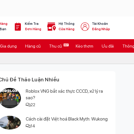
Hàng
Kiểm Tra
Hệ Thống
Tài Khoản
 Bạn
Đơn Hàng
Cửa Hàng
Đăng Nhập
Gia dụng
Hàng cũ
Thu cũ
Kèo thơm
Ưu đãi
Thông 
Chủ Đề Thảo Luận Nhiều
Roblox VNG bắt xác thực CCCD, xử lý ra
sao?
22
Cách cài đặt Việt hoá Black Myth: Wukong
14