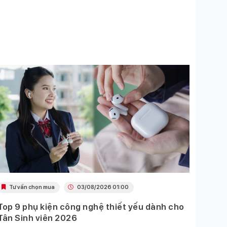
Tư vấn chọn mua
03/08/2026 01:00
Khu
Top 9 phụ kiện công nghệ thiết yếu dành cho
Ưu đã
Tân Sinh viên 2026
Mobil