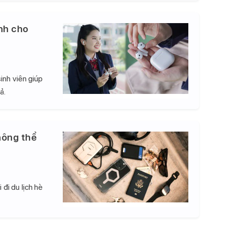
nh cho
inh viên giúp
ả.
hông thể
đi du lịch hè