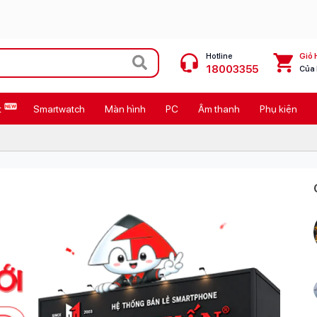
Hotline
Giỏ 
18003355
Của
t
Smartwatch
Màn hình
PC
Âm thanh
Phụ kiện
 Max
MacBook Neo giá tốt
Galaxy Z8 Series
OPPO Reno16
11
Ốp lưng Pitaka
4
Ốp lưng Apple
Cốc sạc Apple