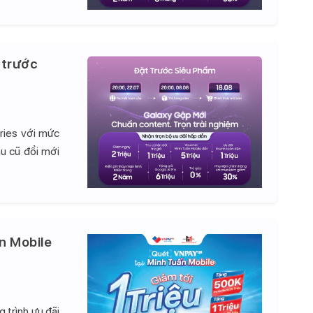
 trước
ries với mức
hu cũ đổi mới
n Mobile
 trình ưu đãi