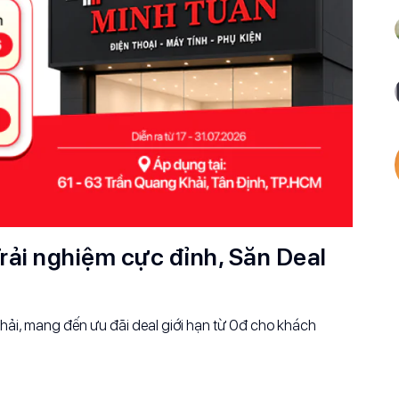
rải nghiệm cực đỉnh, Săn Deal
ải, mang đến ưu đãi deal giới hạn từ 0đ cho khách