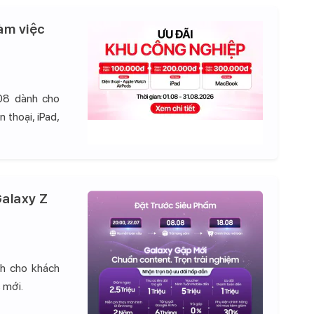
àm việc
08 dành cho
 thoại, iPad,
alaxy Z
nh cho khách
 mới.