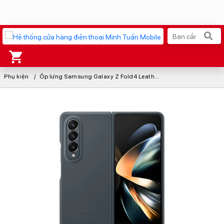
Phụ kiện
Xu hướng tìm kiếm
Ốp lưng Samsung Galaxy Z Fold4 Leather Cover
iPhone 17 Pro Max
MacBook Neo giá tốt
AirTag 2 Mới
Galaxy Z8 Series
AirPods 4
OPPO Reno16
Apple Watch S11
Ốp lưng Pitaka
Osmo Pocket 4
Ốp lưng Apple
Loa Marshall
Cốc sạc Apple