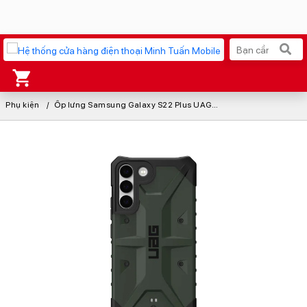
Phụ kiện
Xu hướng tìm kiếm
Ốp lưng Samsung Galaxy S22 Plus UAG Pathfinder
iPhone 17 Pro Max
MacBook Neo giá tốt
AirTag 2 Mới
Galaxy Z8 Series
AirPods 4
OPPO Reno16
Apple Watch S11
Ốp lưng Pitaka
Osmo Pocket 4
Ốp lưng Apple
Loa Marshall
Cốc sạc Apple