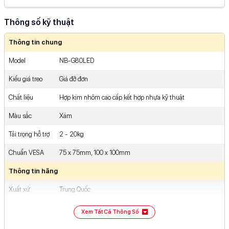
287-289 Xô Viết Nghệ Tĩnh, ...Chí Minh
Xem bản đồ
Thông số kỹ thuật
383 Lê Trọng Tấn, Phường ...Chí Minh
Xem bản đồ
Thông tin chung
910 Âu Cơ, Phường Tân ...Chí Minh
Xem bản đồ
Model
NB-G80LED
427 - 429 Hoàng Văn ...Chí Minh
Xem bản đồ
Kiểu giá treo
Giá đỡ đơn
475 Phan Văn Trị, Phường ...Chí Minh
Xem bản đồ
Chất liệu
Hợp kim nhôm cao cấp kết hợp nhựa kỹ thuật
363 Nguyễn Oanh, Phường Gò ...Chí Minh
Xem bản đồ
Màu sắc
Xám
539 Quang Trung, Phường Gò ...Chí Minh
Xem bản đồ
Tải trọng hỗ trợ
2 - 20kg
93/8A Nguyễn Ảnh Thủ, Khu ...Chí Minh
Xem bản đồ
Chuẩn VESA
75 x 75mm, 100 x 100mm
81-83 Võ Văn Ngân, Phường ...Chí Minh
Xem bản đồ
Thông tin hãng
112-114 Lê Văn Việt, Phường ...Chí Minh
Xem bản đồ
Xuất xứ
Trung Quốc
12 Nguyễn An Ninh, Khu ...Chí Minh
Xem bản đồ
Hãng sản xuất
North Bayou
Xem Tất Cả Thông Số
349 Nguyễn Duy Trinh, Phường ...Chí Minh
Xem bản đồ
Kích thước & Trọng lượng