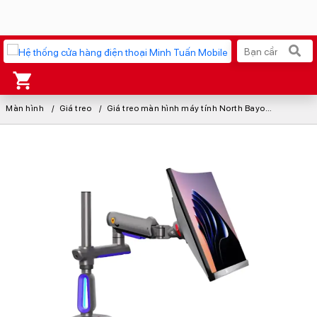
Màn hình
Xu hướng tìm kiếm
Giá treo
Giá treo màn hình máy tính North Bayou Led RGB G80 32-60 inch
iPhone 17 Pro Max
MacBook Neo giá tốt
AirTag 2 Mới
Galaxy Z8 Series
AirPods 4
OPPO Reno16
Apple Watch S11
Ốp lưng Pitaka
Osmo Pocket 4
Ốp lưng Apple
Loa Marshall
Cốc sạc Apple