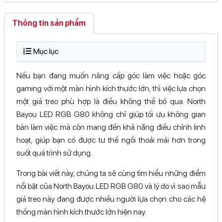
413 Đại lộ Bình Dương, ...Chí Minh
Xem bản đồ
Kích thước
Đang cập nhật
Thông tin sản phẩm
18 Đường 39, KĐT. Vạn ...Chí Minh
Xem bản đồ
Trọng lượng
7.7kg
90A, Đường 30 Tháng 4, ...Cần Thơ
Xem bản đồ
Mục lục
Góc điều chỉnh
134 Lê Hồng Phong, Phường ...Lâm Đồng
Xem bản đồ
Góc xoay dọc
±90°
Nếu bạn đang muốn nâng cấp góc làm việc hoặc góc
114B Ba Tháng Hai, Phường ...Lâm Đồng
Xem bản đồ
Góc xoay
gaming với một màn hình kích thước lớn, thì việc lựa chọn
360°
ngang
Thôn 4, Xã Đạ Tẻh ...Lâm Đồng
Xem bản đồ
một giá treo phù hợp là điều không thể bỏ qua. North
Bayou LED RGB G80 không chỉ giúp tối ưu không gian
Điều chỉnh độ cao lên đến 260 mm, chiều cao tối đa
Nâng hạ độ cao
khoảng 740 mm.
bàn làm việc mà còn mang đến khả năng điều chỉnh linh
hoạt, giúp bạn có được tư thế ngồi thoải mái hơn trong
Góc lật màn
+50° đến -50°.
hình
suốt quá trình sử dụng.
Mô tả khác
Trong bài viết này, chúng ta sẽ cùng tìm hiểu những điểm
Tích hợp đèn LED RGB Gaming.
nổi bật của North Bayou LED RGB G80 và lý do vì sao mẫu
Tay đỡ khí nén (Gas Spring) giúp điều chỉnh mượt
giá treo này đang được nhiều người lựa chọn cho các hệ
mà.
thống màn hình kích thước lớn hiện nay.
Tính năng
Hệ thống quản lý dây cáp tích hợp.