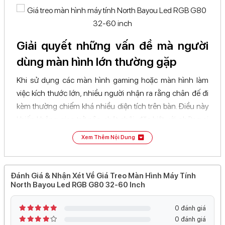
Hỗ trợ xoay, nghiêng và nâng hạ linh hoạt để tối ưu
tư thế làm việc và giải trí.
Tương thích màn hình
Giải quyết những vấn đề mà người
dùng màn hình lớn thường gặp
Tương thích
32 - 60 inch
màn hình
Khi sử dụng các màn hình gaming hoặc màn hình làm
việc kích thước lớn, nhiều người nhận ra rằng chân đế đi
kèm thường chiếm khá nhiều diện tích trên bàn. Điều này
khiến không gian trở nên chật chội, đặc biệt với những ai
sử dụng thêm bàn phím cơ, loa, micro hoặc các phụ kiện
Xem Thêm Nội Dung
khác.
Bên cạnh đó, việc màn hình được đặt cố định ở một vị trí
Đánh Giá & Nhận Xét Về Giá Treo Màn Hình Máy Tính
không phù hợp cũng có thể gây ra cảm giác mỏi cổ, đau
North Bayou Led RGB G80 32-60 Inch
vai gáy sau nhiều giờ sử dụng. Không ít người còn lo lắng
về khả năng chịu tải của giá treo khi sử dụng với những
0 đánh giá
màn hình nặng hoặc kích thước lớn.
0 đánh giá