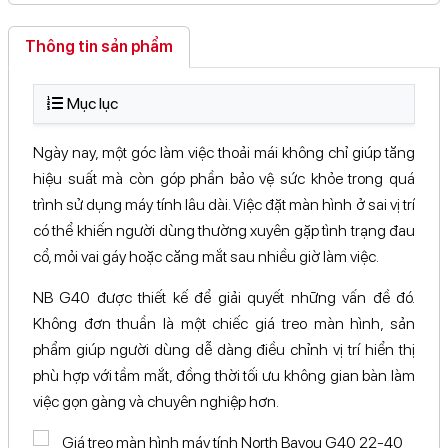
413 Đại lộ Bình Dương, ...Chí Minh
Xem bản đồ
Trọng lượng
3.2 kg
Thông tin sản phẩm
18 Đường 39, KĐT. Vạn ...Chí Minh
Xem bản đồ
Góc điều chỉnh
90A, Đường 30 Tháng 4, ...Cần Thơ
Xem bản đồ
Mục lục
Góc xoay dọc
360°
134 Lê Hồng Phong, Phường ...Lâm Đồng
Xem bản đồ
Góc xoay ngang
180°
Ngày nay, một góc làm việc thoải mái không chỉ giúp tăng
114B Ba Tháng Hai, Phường ...Lâm Đồng
Xem bản đồ
Nâng hạ độ cao
320 mm
hiệu suất mà còn góp phần bảo vệ sức khỏe trong quá
Thôn 4, Xã Đạ Tẻh ...Lâm Đồng
Xem bản đồ
trình sử dụng máy tính lâu dài. Việc đặt màn hình ở sai vị trí
Góc lật màn hình
+85° đến -30°
có thể khiến người dùng thường xuyên gặp tình trạng đau
Mô tả khác
cổ, mỏi vai gáy hoặc căng mắt sau nhiều giờ làm việc.
Công nghệ lò xo khí (Gas Spring) trợ lực
NB G40 được thiết kế để giải quyết những vấn đề đó.
Điều chỉnh độ cao linh hoạt
Không đơn thuần là một chiếc giá treo màn hình, sản
Quản lý dây cáp âm bên trong tay đỡ
phẩm giúp người dùng dễ dàng điều chỉnh vị trí hiển thị
Tiết kiệm không gian làm việc
Tính năng
phù hợp với tầm mắt, đồng thời tối ưu không gian bàn làm
Hỗ trợ lắp đặt bằng kẹp bàn hoặc xuyên lỗ bàn
Phù hợp cho văn phòng, gaming và thiết kế đồ
việc gọn gàng và chuyên nghiệp hơn.
họa.