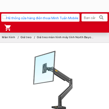
Màn hình
Xu hướng tìm kiếm
Giá treo
Giá treo màn hình máy tính North Bayou G40 22-40 inch
iPhone 17 Pro Max
MacBook Neo giá tốt
AirTag 2 Mới
Galaxy Z8 Series
AirPods 4
OPPO Reno16
Apple Watch S11
Ốp lưng Pitaka
Osmo Pocket 4
Ốp lưng Apple
Loa Marshall
Cốc sạc Apple