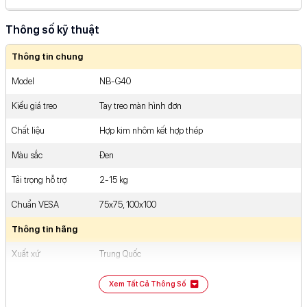
287-289 Xô Viết Nghệ Tĩnh, ...Chí Minh
Xem bản đồ
Thông số kỹ thuật
383 Lê Trọng Tấn, Phường ...Chí Minh
Xem bản đồ
Thông tin chung
910 Âu Cơ, Phường Tân ...Chí Minh
Xem bản đồ
Model
NB-G40
427 - 429 Hoàng Văn ...Chí Minh
Xem bản đồ
Kiểu giá treo
Tay treo màn hình đơn
475 Phan Văn Trị, Phường ...Chí Minh
Xem bản đồ
Chất liệu
Hợp kim nhôm kết hợp thép
363 Nguyễn Oanh, Phường Gò ...Chí Minh
Xem bản đồ
Màu sắc
Đen
539 Quang Trung, Phường Gò ...Chí Minh
Xem bản đồ
Tải trọng hỗ trợ
2-15 kg
93/8A Nguyễn Ảnh Thủ, Khu ...Chí Minh
Xem bản đồ
Chuẩn VESA
75x75, 100x100
81-83 Võ Văn Ngân, Phường ...Chí Minh
Xem bản đồ
Thông tin hãng
112-114 Lê Văn Việt, Phường ...Chí Minh
Xem bản đồ
Xuất xứ
Trung Quốc
12 Nguyễn An Ninh, Khu ...Chí Minh
Xem bản đồ
Hãng sản xuất
North Bayou
Xem Tất Cả Thông Số
349 Nguyễn Duy Trinh, Phường ...Chí Minh
Xem bản đồ
Kích thước & Trọng lượng