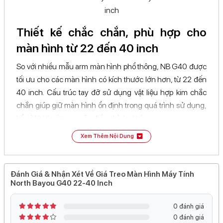
Tương thích màn hình
Tương thích màn
Thiết kế chắc chắn, phù hợp cho
22-40 inch
hình
màn hình từ 22 đến 40 inch
So với nhiều mẫu arm màn hình phổ thông, NB G40 được
tối ưu cho các màn hình có kích thước lớn hơn, từ 22 đến
40 inch. Cấu trúc tay đỡ sử dụng vật liệu hợp kim chắc
chắn giúp giữ màn hình ổn định trong quá trình sử dụng,
kể cả khi thường xuyên điều chỉnh vị trí.
Xem Thêm Nội Dung
Nhờ thiết kế cơ khí chắc chắn, màn hình luôn được cố
định an toàn ở nhiều góc độ khác nhau mà không xảy ra
hiện tượng rung lắc hoặc xê dịch ngoài ý muốn.
Đánh Giá & Nhận Xét Về Giá Treo Màn Hình Máy Tính
North Bayou G40 22-40 Inch
Chất liệu bền bỉ, sử dụng lâu dài
NB G40 được hoàn thiện bằng lớp sơn tĩnh điện giúp tăng
0 đánh giá
độ bền và hạn chế tình trạng trầy xước trong quá trình sử
0 đánh giá