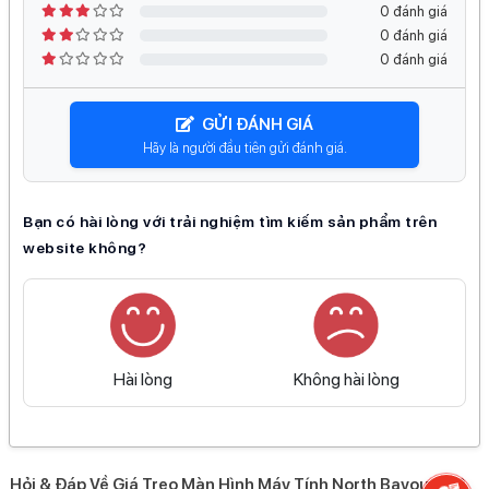
0 đánh giá
dụng.
0 đánh giá
0 đánh giá
Một số ưu điểm nổi bật gồm:
Khung kim loại chắc chắn, chịu lực tốt.
GỬI ĐÁNH GIÁ
Bề mặt sơn tĩnh điện giúp hạn chế oxy hóa.
Hãy là người đầu tiên gửi đánh giá.
Thiết kế tối giản, phù hợp với nhiều phong cách làm
việc khác nhau.
Bạn có hài lòng với trải nghiệm tìm kiếm sản phẩm trên
Màu sắc hiện đại, dễ kết hợp với các thiết bị văn
website không?
phòng hoặc gaming setup.
Hài lòng
Không hài lòng
Điều chỉnh linh hoạt để làm việc
thoải mái hơn
Một trong những lý do nhiều người lựa chọn NB G40 là
Hỏi & Đáp Về Giá Treo Màn Hình Máy Tính North Bayou G40