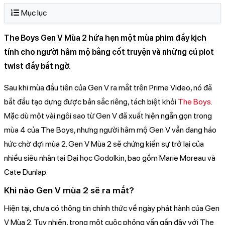
Mục lục
The Boys Gen V Mùa 2 hứa hẹn một mùa phim đầy kịch
tính cho người hâm mộ bằng cốt truyện và những cú plot
twist đầy bất ngờ.
Sau khi mùa đầu tiên của Gen V ra mắt trên Prime Video, nó đã
bắt đầu tạo dựng được bản sắc riêng, tách biệt khỏi
The Boys
.
Mặc dù một vài ngôi sao từ Gen V đã xuất hiện ngắn gọn trong
mùa 4 của The Boys, nhưng người hâm mộ Gen V vẫn đang háo
hức chờ đợi mùa 2. Gen V Mùa 2 sẽ chứng kiến sự trở lại của
nhiều siêu nhân tại Đại học Godolkin, bao gồm Marie Moreau và
Cate Dunlap.
Khi nào Gen V mùa 2 sẽ ra mắt?
Hiện tại, chưa có thông tin chính thức về ngày phát hành của Gen
V Mùa 2. Tuy nhiên, trong một cuộc phỏng vấn gần đây với The