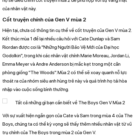
họ sẽ điều chỉnh cốt truyện mùa 2 để phù hợp với sự vắng mặt
của nhân vật này.
Cốt truyện chính của Gen V mùa 2
Hiện tại, chưa có thông tin cụ thể về cốt truyện của Gen V mùa 2.
Kết thúc mùa 1 để lại nhiều câu hỏi với Cate Dunlap và Sam
Riordan được coi là "Những Người Bảo Vệ Mới của Đại học
Godolkin", trong khi các nhân vật chính Marie Moreau, Jordan Li,
Emma Meyer và Andre Anderson bị mắc kẹt trong một căn
phòng giống "The Woods". Mùa 2 có thể sẽ xoay quanh nỗ lực
thoát ra của nhóm siêu anh hùng trẻ này và quá trình họ tái hòa
nhập vào cuộc sống bình thường.
Với sự xuất hiện ngắn gọn của Cate và Sam trong mùa 4 của The
Boys, chúng ta có thể kỳ vọng sẽ thấy thêm nhiều nhân vật từ vũ
trụ chính của The Boys trong mùa 2 của Gen V.