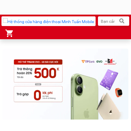
Xu hướng tìm kiếm
iPhone 17 Pro Max
MacBook Neo giá tốt
AirTag 2 Mới
Galaxy Z8 Series
AirPods 4
OPPO Reno16
Apple Watch S11
Ốp lưng Pitaka
Osmo Pocket 4
Ốp lưng Apple
Loa Marshall
Cốc sạc Apple