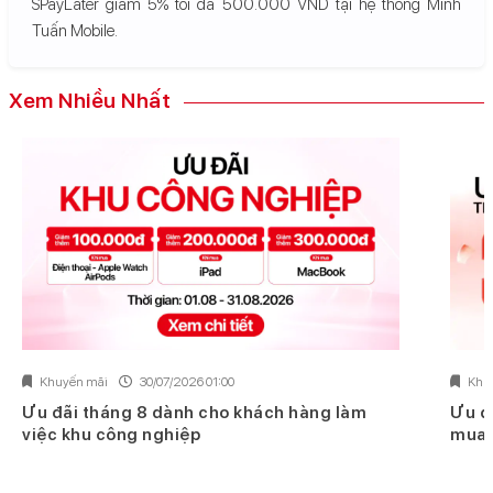
SPayLater giảm 5% tối đa 500.000 VND tại hệ thống Minh
Tuấn Mobile.
Xem Nhiều Nhất
Khuyến mãi
30/07/2026 01:00
Khu
Ưu đãi tháng 8 dành cho khách hàng làm
Ưu đ
việc khu công nghiệp
mua 