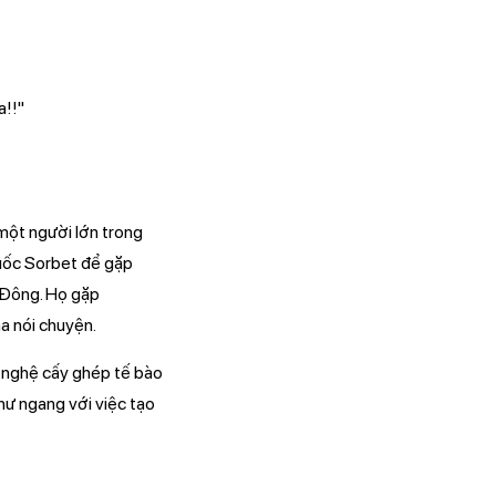
a!!"
một người lớn trong
quốc Sorbet để gặp
 Đông. Họ gặp
a nói chuyện.
 nghệ cấy ghép tế bào
hư ngang với việc tạo