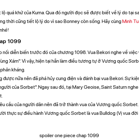
lộ quá khứ của Kuma. Qua đó người đọc sẽ được biết về lý do tại s
g thời cũng tiết lộ lý do vì sao Bonney còn sống. Hãy cùng
Minh Tu
 nhé!
hap 1099
nối diễn biến trước đó của chương 1098. Vua Bekori nghe về vi
ùng Xám". Vì vậy, hiện tại hắn làm điều tương tự ở Vương quốc Sorb
 phản kháng.
 được nữa nên đã phá hủy cung điện và đánh bại vua Bekori. Sự kiện
gười của Sorbet". Ngay sau đó, tại Mary Geoise, Saint Saturn nghe 
t.
êu cầu của người dân nên đã trở thành vua của Vương quốc Sorbet. 
ười thực sự điều hành Vương quốc Sorbet là vua Bulldog (Vị vua đờ