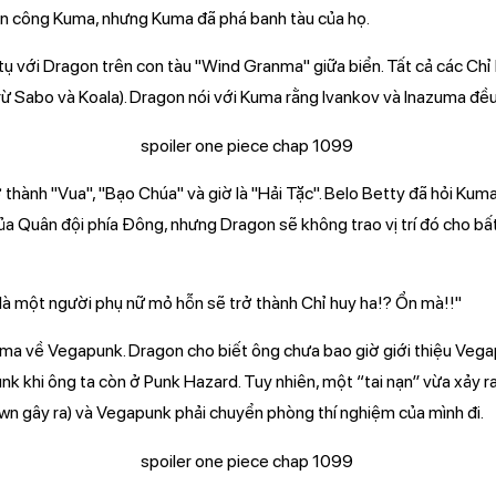
n công Kuma, nhưng Kuma đã phá banh tàu của họ.
ụ với Dragon trên con tàu "Wind Granma" giữa biển. Tất cả các Ch
trừ Sabo và Koala). Dragon nói với Kuma rằng Ivankov và Inazuma đều 
 thành "Vua", "Bạo Chúa" và giờ là "Hải Tặc". Belo Betty đã hỏi Kum
a Quân đội phía Đông, nhưng Dragon sẽ không trao vị trí đó cho bất 
ậy là một người phụ nữ mỏ hỗn sẽ trở thành Chỉ huy ha!? Ổn mà!!"
ma về Vegapunk. Dragon cho biết ông chưa bao giờ giới thiệu Veg
 khi ông ta còn ở Punk Hazard. Tuy nhiên, một “tai nạn” vừa xảy ra
wn gây ra) và Vegapunk phải chuyển phòng thí nghiệm của mình đi.