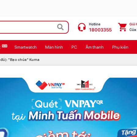
Hotline
Giỏ 
18003355
Của
t
Smartwatch
Màn hình
PC
Âm thanh
Phụ kiện
 Max
MacBook Neo giá tốt
 đủ): "Bạo chúa" Kuma
Galaxy Z8 Series
OPPO Reno16
11
Ốp lưng Pitaka
4
Ốp lưng Apple
Cốc sạc Apple