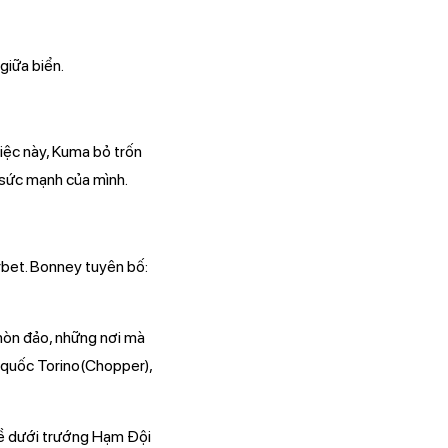
giữa biển.
việc này, Kuma bỏ trốn
ờ sức mạnh của mình.
bet. Bonney tuyên bố:
 hòn đảo, những nơi mà
 quốc Torino(Chopper),
 về dưới trướng Hạm Đội