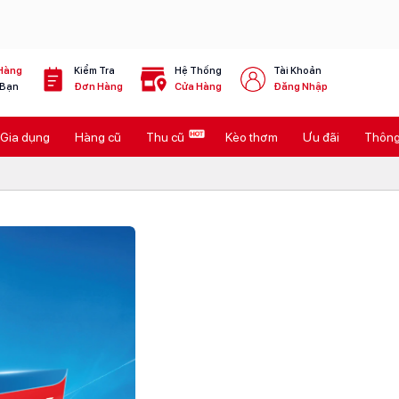
Hàng
Kiểm Tra
Hệ Thống
Tài Khoản
 Bạn
Đơn Hàng
Cửa Hàng
Đăng Nhập
Gia dụng
Hàng cũ
Thu cũ
Kèo thơm
Ưu đãi
Thông 