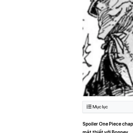
Mục lục
Spoiler One Piece chap 10
mật thiết với Bonney.