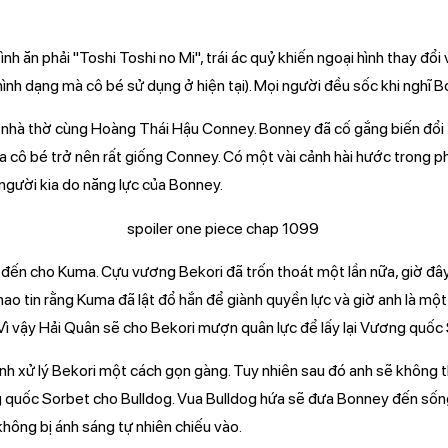
 ăn phải "Toshi Toshi no Mi", trái ác quỷ khiến ngoại hình thay đổ
ình dạng mà cô bé sử dụng ở hiện tại). Mọi người đều sốc khi nghĩ B
 nhà thờ cùng Hoàng Thái Hậu Conney. Bonney đã cố gắng biến đổi 
của cô bé trở nên rất giống Conney. Có một vài cảnh hài hước trong p
người kia do năng lực của Bonney.
 đến cho Kuma. Cựu vương Bekori đã trốn thoát một lần nữa, giờ đâ
ao tin rằng Kuma đã lật đổ hắn để giành quyền lực và giờ anh là một
ì vậy Hải Quân sẽ cho Bekori mượn quân lực để lấy lại Vương quốc
h xử lý Bekori một cách gọn gàng. Tuy nhiên sau đó anh sẽ không 
 quốc Sorbet cho Bulldog. Vua Bulldog hứa sẽ đưa Bonney đến sống
hông bị ánh sáng tự nhiên chiếu vào.