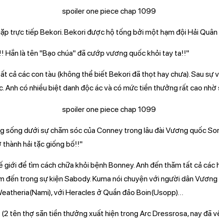
ặp trực tiếp Bekori. Bekori được hộ tống bởi một hạm đội Hải Quân 
ắn!! Hắn là tên "Bạo chúa" đã cướp vương quốc khỏi tay ta!!"
t cả các con tàu (không thể biết Bekori đã thọt hay chưa). Sau sự 
tặc. Anh có nhiều biệt danh độc ác và có mức tiền thưởng rất cao nh
g sống dưới sự chăm sóc của Conney trong lâu đài Vương quốc Sor
ở thành hải tặc giống bố!!"
hế giới để tìm cách chữa khỏi bệnh Bonney. Anh đến thăm tất cả các
m đến trong sự kiện Sabody. Kuma nói chuyện với người dân Vương
Weatheria(Nami), với Heracles ở Quần đảo Boin(Usopp)…
 (2 tên thợ săn tiền thưởng xuất hiện trong Arc Dressrosa, nay đã