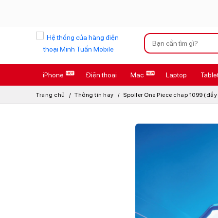
Xu hướng tìm kiếm
iPhone
Điện thoại
Mac
Laptop
Table
iPhone 17 Pro
Trang chủ
Thông tin hay
Spoiler One Piece chap 1099 (đầy
AirTag 2 Mới
AirPods 4
Apple Watch S
Osmo Pocket 
Loa Marshall