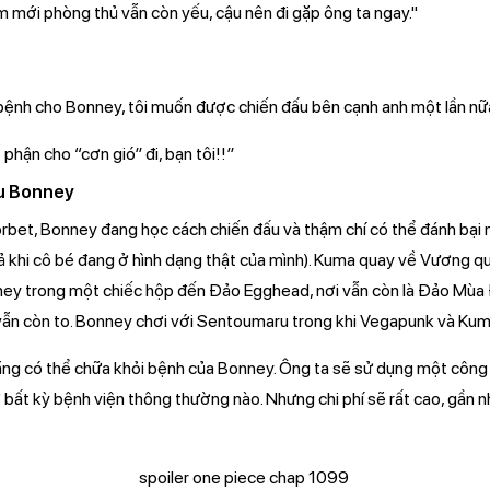
m mới phòng thủ vẫn còn yếu, cậu nên đi gặp ông ta ngay."
 bệnh cho Bonney, tôi muốn được chiến đấu bên cạnh anh một lần nữ
hận cho “cơn gió” đi, bạn tôi!!”
́u Bonney
orbet, Bonney đang học cách chiến đấu và thậm chí có thể đánh bại 
cả khi cô bé đang ở hình dạng thật của mình). Kuma quay về Vương 
y trong một chiếc hộp đến Đảo Egghead, nơi vẫn còn là Đảo Mùa
ẫn còn to. Bonney chơi với Sentoumaru trong khi Vegapunk và Kum
ằng có thể chữa khỏi bệnh của Bonney. Ông ta sẽ sử dụng một công
bất kỳ bệnh viện thông thường nào. Nhưng chi phí sẽ rất cao, gần n