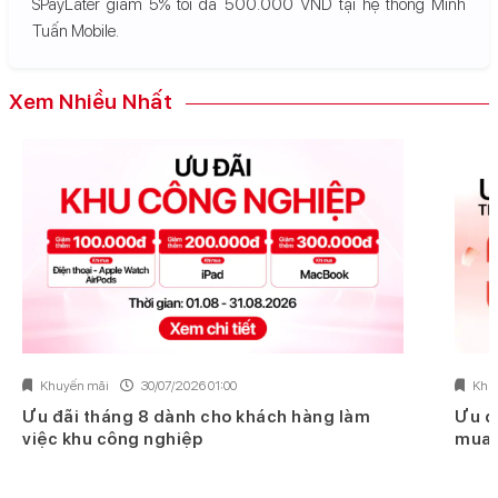
SPayLater giảm 5% tối đa 500.000 VND tại hệ thống Minh
Tuấn Mobile.
Xem Nhiều Nhất
Khuyến mãi
30/07/2026 01:00
Khu
Ưu đãi tháng 8 dành cho khách hàng làm
Ưu đ
việc khu công nghiệp
mua 