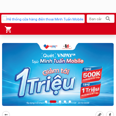
Xu hướng tìm kiếm
iPhone 17 Pro Max
MacBook Neo giá tốt
AirTag 2 Mới
Galaxy Z8 Series
AirPods 4
OPPO Reno16
Apple Watch S11
Ốp lưng Pitaka
Osmo Pocket 4
Ốp lưng Apple
Loa Marshall
Cốc sạc Apple