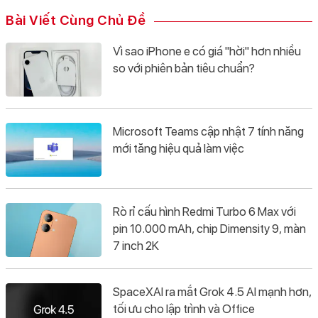
Bài Viết Cùng Chủ Đề
Vì sao iPhone e có giá "hời" hơn nhiều
so với phiên bản tiêu chuẩn?
Microsoft Teams cập nhật 7 tính năng
mới tăng hiệu quả làm việc
Rò rỉ cấu hình Redmi Turbo 6 Max với
pin 10.000 mAh, chip Dimensity 9, màn
7 inch 2K
SpaceXAI ra mắt Grok 4.5 AI mạnh hơn,
tối ưu cho lập trình và Office