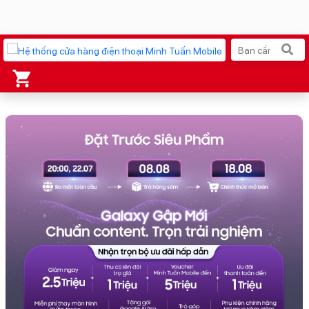
Xu hướng tìm kiếm
iPhone 17 Pro Max
MacBook Neo giá tốt
AirTag 2 Mới
Galaxy Z8 Series
AirPods 4
OPPO Reno16
Apple Watch S11
Ốp lưng Pitaka
Osmo Pocket 4
Ốp lưng Apple
Loa Marshall
Cốc sạc Apple