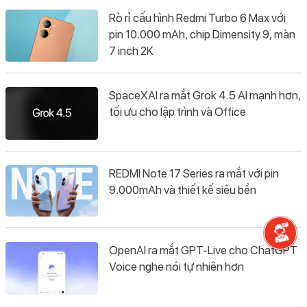
Rò rỉ cấu hình Redmi Turbo 6 Max với
pin 10.000 mAh, chip Dimensity 9, màn
7 inch 2K
SpaceXAI ra mắt Grok 4.5 AI mạnh hơn,
tối ưu cho lập trình và Office
REDMI Note 17 Series ra mắt với pin
9.000mAh và thiết kế siêu bền
OpenAI ra mắt GPT-Live cho ChatGPT
Voice nghe nói tự nhiên hơn