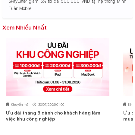
SPayLater giảm 5% tối đa 500.000 VND tại hệ thống Minh
Tuấn Mobile.
Xem Nhiều Nhất
Khuyến mãi
30/07/2026 01:00
Khu
Ưu đãi tháng 8 dành cho khách hàng làm
Ưu đ
việc khu công nghiệp
mua 