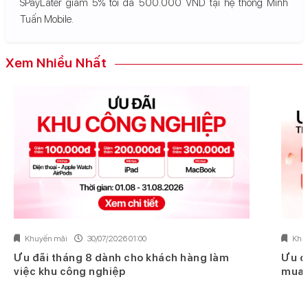
SPayLater giảm 5% tối đa 500.000 VND tại hệ thống Minh
Tuấn Mobile.
Xem Nhiều Nhất
Khuyến mãi
30/07/2026 01:00
Khu
Ưu đãi tháng 8 dành cho khách hàng làm
Ưu đ
việc khu công nghiệp
mua 