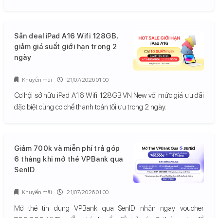
Săn deal iPad A16 Wifi 128GB,
giảm giá suất giới hạn trong 2
ngày
Khuyến mãi
21/07/2026 01:00
Cơ hội sở hữu iPad A16 Wifi 128GB VN New với mức giá ưu đãi
đặc biệt cùng cơ chế thanh toán tối ưu trong 2 ngày.
Giảm 700k và miễn phí trả góp
6 tháng khi mở thẻ VPBank qua
SenID
Khuyến mãi
21/07/2026 01:00
Mở thẻ tín dụng VPBank qua SenID nhận ngay voucher