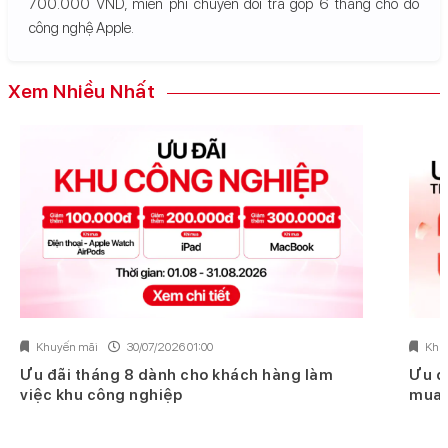
700.000 VND, miễn phí chuyển đổi trả góp 6 tháng cho đồ
công nghệ Apple.
Xem Nhiều Nhất
Khuyến mãi
30/07/2026 01:00
Khu
Ưu đãi tháng 8 dành cho khách hàng làm
Ưu đ
việc khu công nghiệp
mua 