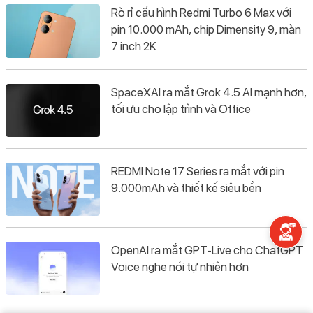
Rò rỉ cấu hình Redmi Turbo 6 Max với
pin 10.000 mAh, chip Dimensity 9, màn
7 inch 2K
SpaceXAI ra mắt Grok 4.5 AI mạnh hơn,
tối ưu cho lập trình và Office
REDMI Note 17 Series ra mắt với pin
9.000mAh và thiết kế siêu bền
OpenAI ra mắt GPT-Live cho ChatGPT
Voice nghe nói tự nhiên hơn