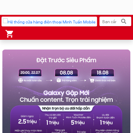
Xu hướng tìm kiếm
iPhone 17 Pro Max
MacBook Neo giá tốt
AirTag 2 Mới
Galaxy Z8 Series
AirPods 4
OPPO Reno16
Apple Watch S11
Ốp lưng Pitaka
Osmo Pocket 4
Ốp lưng Apple
Loa Marshall
Cốc sạc Apple