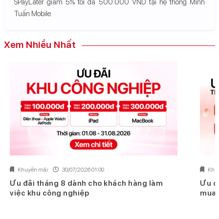
SPayLater giảm 5% tối đa 500.000 VND tại hệ thống Minh
Tuấn Mobile.
Xem Nhiều Nhất
Khuyến mãi
30/07/2026 01:00
Khu
Ưu đãi tháng 8 dành cho khách hàng làm
Ưu đ
việc khu công nghiệp
mua 