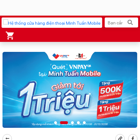
Xu hướng tìm kiếm
iPhone 17 Pro Max
MacBook Neo giá tốt
AirTag 2 Mới
Galaxy Z8 Series
AirPods 4
OPPO Reno16
Apple Watch S11
Ốp lưng Pitaka
Osmo Pocket 4
Ốp lưng Apple
Loa Marshall
Cốc sạc Apple