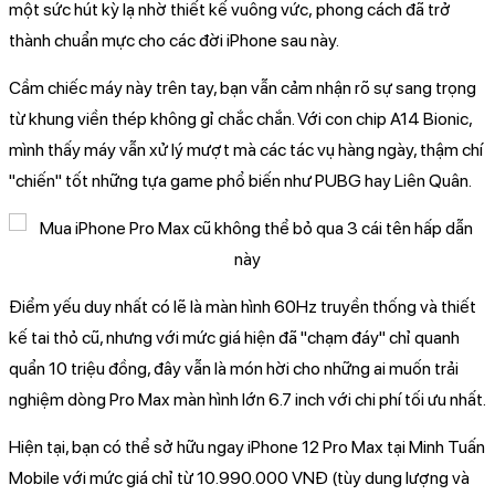
một sức hút kỳ lạ nhờ thiết kế vuông vức, phong cách đã trở
thành chuẩn mực cho các đời iPhone sau này.
Cầm chiếc máy này trên tay, bạn vẫn cảm nhận rõ sự sang trọng
từ khung viền thép không gỉ chắc chắn. Với con chip A14 Bionic,
mình thấy máy vẫn xử lý mượt mà các tác vụ hàng ngày, thậm chí
"chiến" tốt những tựa game phổ biến như PUBG hay Liên Quân.
Điểm yếu duy nhất có lẽ là màn hình 60Hz truyền thống và thiết
kế tai thỏ cũ, nhưng với mức giá hiện đã "chạm đáy" chỉ quanh
quẩn 10 triệu đồng, đây vẫn là món hời cho những ai muốn trải
nghiệm dòng Pro Max màn hình lớn 6.7 inch với chi phí tối ưu nhất.
Hiện tại, bạn có thể sở hữu ngay iPhone 12 Pro Max tại Minh Tuấn
Mobile với mức giá chỉ từ 10.990.000 VNĐ (tùy dung lượng và