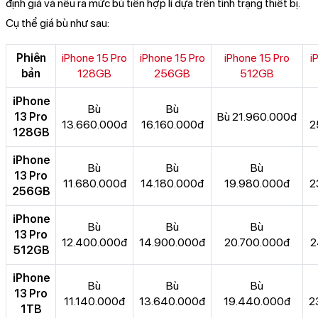
định giá và nêu ra mức bù tiền hợp lí dựa trên tình trạng thiết bị.
Cụ thể giá bù như sau:
Phiên
iPhone 15 Pro
iPhone 15 Pro
iPhone 15 Pro
i
bản
128GB
256GB
512GB
iPhone
Bù
Bù
13 Pro
Bù 21.960.000đ
13.660.000đ
16.160.000đ
2
128GB
iPhone
Bù
Bù
Bù
13 Pro
11.680.000đ
14.180.000đ
19.980.000đ
2
256GB
iPhone
Bù
Bù
Bù
13 Pro
12.400.000đ
14.900.000đ
20.700.000đ
2
512GB
iPhone
Bù
Bù
Bù
13 Pro
11.140.000đ
13.640.000đ
19.440.000đ
2
1TB