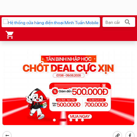
Xu hướng tìm kiếm
iPhone 17 Pro Max
MacBook Neo giá tốt
AirTag 2 Mới
Galaxy Z8 Series
AirPods 4
OPPO Reno16
Apple Watch S11
Ốp lưng Pitaka
Osmo Pocket 4
Ốp lưng Apple
Loa Marshall
Cốc sạc Apple