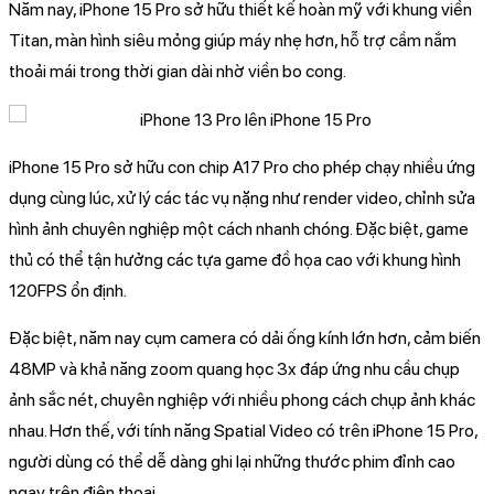
Năm nay, iPhone 15 Pro sở hữu thiết kế hoàn mỹ với khung viền
Titan, màn hình siêu mỏng giúp máy nhẹ hơn, hỗ trợ cầm nắm
thoải mái trong thời gian dài nhờ viền bo cong.
iPhone 15 Pro sở hữu con chip A17 Pro cho phép chạy nhiều ứng
dụng cùng lúc, xử lý các tác vụ nặng như render video, chỉnh sửa
hình ảnh chuyên nghiệp một cách nhanh chóng. Đặc biệt, game
thủ có thể tận hưởng các tựa game đồ họa cao với khung hình
120FPS ổn định.
Đặc biệt, năm nay cụm camera có dải ống kính lớn hơn, cảm biến
48MP và khả năng zoom quang học 3x đáp ứng nhu cầu chụp
ảnh sắc nét, chuyên nghiệp với nhiều phong cách chụp ảnh khác
nhau. Hơn thế, với tính năng Spatial Video có trên iPhone 15 Pro,
người dùng có thể dễ dàng ghi lại những thước phim đỉnh cao
ngay trên điện thoại.