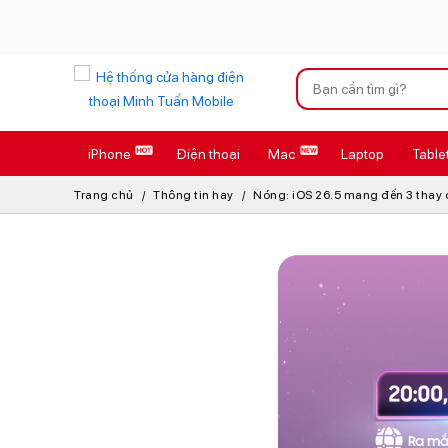
Xu hướng tìm kiếm
iPhone
Điện thoại
Mac
Laptop
Table
iPhone 17 Pro
Trang chủ
Thông tin hay
Nóng: iOS 26.5 mang đến 3 thay đổ
AirTag 2 Mới
AirPods 4
Apple Watch S
Osmo Pocket 
Loa Marshall