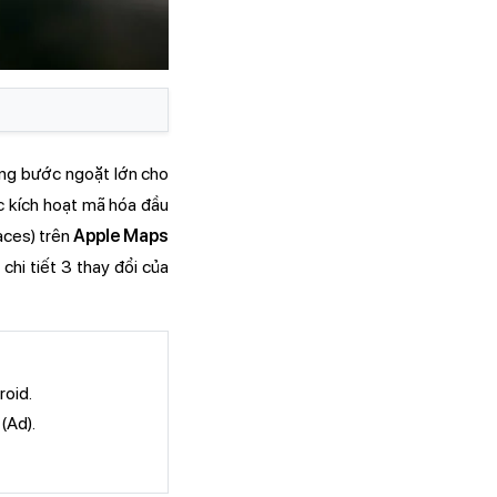
ng bước ngoặt lớn cho
c kích hoạt mã hóa đầu
ces) trên
Apple Maps
hi tiết 3 thay đổi của
roid.
(Ad).