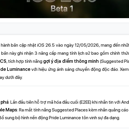
t hành bản cập nhật iOS 26.5 vào ngày 12/05/2026, mang đến nhữ
 bản này ghi nhận 3 nâng cấp mang tính lịch sử bao gồm chính thứ
RCS
, tích hợp tính năng
gợi ý địa điểm thông minh
(Suggested Pla
ide Luminance
với hiệu ứng ánh sáng chuyển động độc đáo. Xem c
ay dưới đây.
 phá
: Lần đầu tiên hỗ trợ mã hóa đầu cuối (E2EE) khi nhắn tin với And
ple Maps
: Ra mắt tính năng Suggested Places kèm nhãn quảng cáo 
 Bổ sung bộ hình nền động Pride Luminance tôn vinh sự đa dạng.