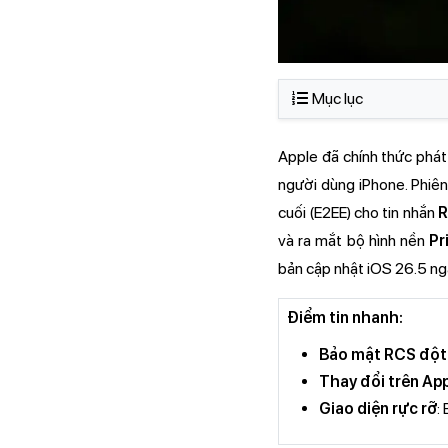
Mục lục
Apple đã chính thức phá
người dùng iPhone. Phiên
cuối (E2EE) cho tin nhắn
và ra mắt bộ hình nền
Pr
bản cập nhật iOS 26.5 ng
Điểm tin nhanh:
Bảo mật RCS đột
Thay đổi trên Ap
Giao diện rực rỡ
: