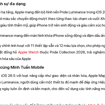
nh sự đa dạng
 hạ tầng, Apple mang đến bộ hình nền Pride Luminance trong iOS 
ơi màu sắc chuyển động mượt theo từng thao tác chạm và vuốt. Khôn
ác giàu tính thẩm mỹ, giúp iPhone trở nên sinh động và giàu cảm xúc 
 chỉnh linh hoạt với 11 thiết lập sẵn và 12 màu lựa chọn, cho phép 
mặt đồng hồ
Apple Watch
thuộc Pride Collection 2026, trải nghiệm
n hóa sâu của Apple.
 cùng Minh Tuấn Mobile
iOS 26.5 với loạt nâng cấp như giao diện cá nhân hóa, Apple Map
e Luminance, người dùng cần một thiết bị đủ mạnh để đáp ứng. Hiệu
ng ngày luôn ổn định và liền mạch, cho đến sử dụng các tính năng m