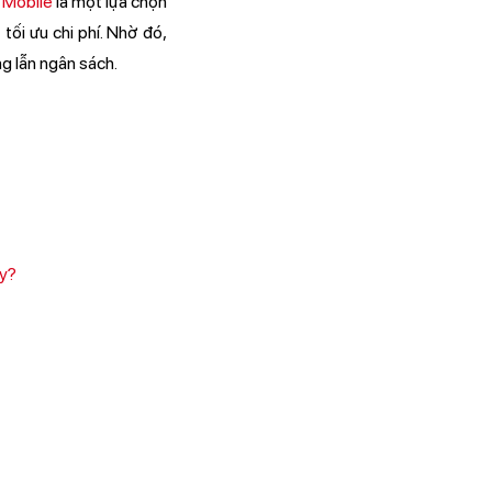
 Mobile
là một lựa chọn
 tối ưu chi phí. Nhờ đó,
g lẫn ngân sách.
ay?