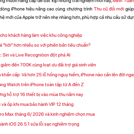
ng muốn nâng cấp để bắt kịp những trải nghiệm mới này,
Minh Tuấn
 dòng iPhone hiệu năng cao cùng chương trình
Thu cũ đổi mới
giúp
ghệ mới của Apple trở nên nhẹ nhàng hơn, phù hợp cả nhu cầu sử dụn
 cho khách hàng làm việc khu công nghiệp
iá "hời" hơn nhiều so với phiên bản tiêu chuẩn?
 Siri và Live Recognition đột phá AI
 giảm đến 700K cùng loạt ưu đãi trợ giá sinh viên
 khẩn cấp: Vá hơn 25 lỗ hổng nguy hiểm, iPhone nào cần lên đời ng
ng Watch trên iPhone toàn tập từ A đến Z
ng hỗ trợ 16 thiết bị vào mùa thu năm nay
và ốp khi mua bảo hành VIP 12 tháng
Pro Max tháng 6/ 2026 và kinh nghiệm chọn mua
ành iOS 26.5.1 sửa lỗi sạc nghiêm trọng