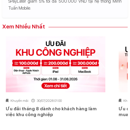
SPayLater giảm 5% tối đa 500.000 VND tại hệ thống Minh
Tuấn Mobile.
Xem Nhiều Nhất
Khuyến mãi
30/07/2026 01:00
Khu
Ưu đãi tháng 8 dành cho khách hàng làm
Ưu đ
việc khu công nghiệp
mua 