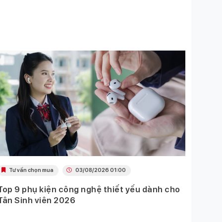
Tư vấn chọn mua
03/08/2026 01:00
Khu
Top 9 phụ kiện công nghệ thiết yếu dành cho
Ưu đã
Tân Sinh viên 2026
Mobil