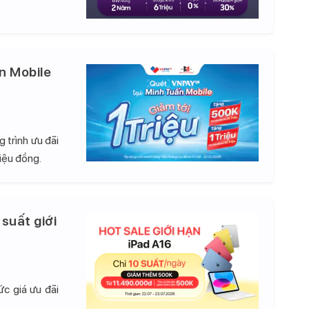
n Mobile
 trình ưu đãi
iệu đồng.
 suất giới
c giá ưu đãi