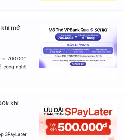
 khi mở
cher 700.000
đồ công nghệ
00k khi
góp SPayLater