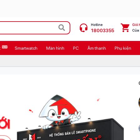
Hotline
Giỏ 
18003355
Của
t
Smartwatch
Màn hình
PC
Âm thanh
Phụ kiện
 Max
MacBook Neo giá tốt
Galaxy Z8 Series
OPPO Reno16
11
Ốp lưng Pitaka
4
Ốp lưng Apple
Cốc sạc Apple