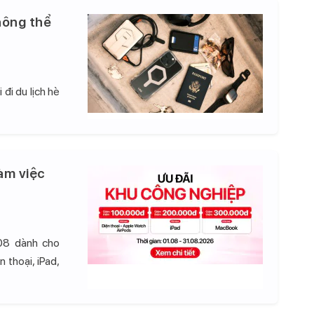
hông thể
đi du lịch hè
àm việc
08 dành cho
 thoại, iPad,