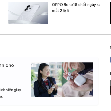
OPPO Reno16 chốt ngày ra
mắt 25/5
nh cho
inh viên giúp
ả.