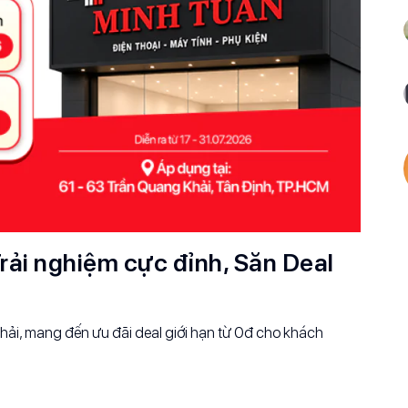
rải nghiệm cực đỉnh, Săn Deal
ải, mang đến ưu đãi deal giới hạn từ 0đ cho khách