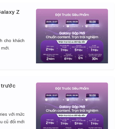
alaxy Z
nh cho khách
 mới.
 trước
ries với mức
hu cũ đổi mới