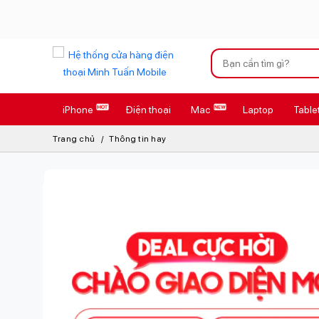
Xu hướng tìm kiếm
iPhone
Điện thoại
Mac
Laptop
Table
iPhone 17 Pro
Trang chủ
Thông tin hay
AirTag 2 Mới
AirPods 4
Apple Watch S
Osmo Pocket 
Loa Marshall