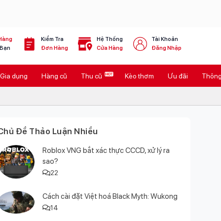
Hàng
Kiểm Tra
Hệ Thống
Tài Khoản
 Bạn
Đơn Hàng
Cửa Hàng
Đăng Nhập
Gia dụng
Hàng cũ
Thu cũ
Kèo thơm
Ưu đãi
Thông 
Chủ Đề Thảo Luận Nhiều
Roblox VNG bắt xác thực CCCD, xử lý ra
sao?
22
Cách cài đặt Việt hoá Black Myth: Wukong
14