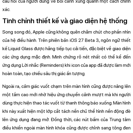
câu hỏi của người dùng về bối cảnh xung quanh một cách chính
xác.
Tinh chỉnh thiết kế và giao diện hệ thống
Song song đó, Apple cũng không quên chăm chút cho phần nhìn
của hệ điều hành. Trên phiên bản iOS 27 Beta 3, ngôn ngữ thiết
kế Liquid Glass được hãng tiếp tục cải tiến, đặc biệt về giao diện
các ứng dụng mặc định. Minh chứng rõ nét nhất có thể kể đến
ứng dụng Lời nhắc (Reminders) khi icon của app đã được làm mới
hoàn toàn, tạo chiều sâu thị giác ấn tượng.
Ngoài ra, cảm giác vuốt chạm trên màn hình cũng được nâng lên
một tầm cao mới nhờ hiệu ứng chuyển cảnh mượt mà khi người
dùng thực hiện thao tác vuốt từ thanh thông báo xuống. Màn hình
khi này xuất hiện một lớp cắt tách nền chủ thể hình nền động đè
lên ứng dụng đang mở. Đồng thời, các nút bấm của Trung tâm
điều khiển ngoài màn hình khóa cũng được chỉnh sang tông đen