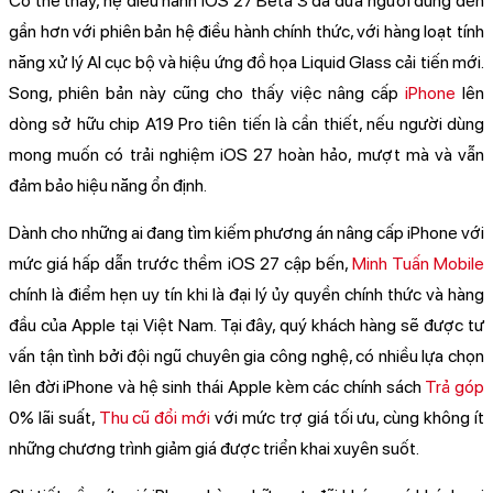
Có thể thấy, hệ điều hành iOS 27 Beta 3 đã đưa người dùng đến
gần hơn với phiên bản hệ điều hành chính thức, với hàng loạt tính
năng xử lý AI cục bộ và hiệu ứng đồ họa Liquid Glass cải tiến mới.
Song, phiên bản này cũng cho thấy việc nâng cấp
iPhone
lên
dòng sở hữu chip A19 Pro tiên tiến là cần thiết, nếu người dùng
mong muốn có trải nghiệm iOS 27 hoàn hảo, mượt mà và vẫn
đảm bảo hiệu năng ổn định.
Dành cho những ai đang tìm kiếm phương án nâng cấp iPhone với
mức giá hấp dẫn trước thềm iOS 27 cập bến,
Minh Tuấn Mobile
chính là điểm hẹn uy tín khi là đại lý ủy quyền chính thức và hàng
đầu của Apple tại Việt Nam. Tại đây, quý khách hàng sẽ được tư
vấn tận tình bởi đội ngũ chuyên gia công nghệ, có nhiều lựa chọn
lên đời iPhone và hệ sinh thái Apple kèm các chính sách
Trả góp
0% lãi suất,
Thu cũ đổi mới
với mức trợ giá tối ưu, cùng không ít
những chương trình giảm giá được triển khai xuyên suốt.