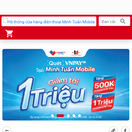
Xu hướng tìm kiếm
iPhone 17 Pro Max
MacBook Neo giá tốt
AirTag 2 Mới
Galaxy Z8 Series
AirPods 4
OPPO Reno16
Apple Watch S11
Ốp lưng Pitaka
Osmo Pocket 4
Ốp lưng Apple
Loa Marshall
Cốc sạc Apple