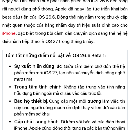
Ngay sau khi chính thức phát hành phiên bản iOS 26.5 đến rộng
rãi người dùng phổ thông, Apple đã ngay lập tức triển khai bản
beta đầu tiên của iOS 26.6. Động thái này nằm trong chu kỳ cập
nhật quen thuộc của hãng nhằm duy trì hiệu suất đỉnh cao cho
iPhone
, đặc biệt trong bối cảnh dần chuyển dịch sang thế hệ hệ
điều hành tiếp theo là iOS 27 trong tháng 6 này..
Tóm tắt những điểm nổi bật về iOS 26.6 Beta 1:
Sự xuất hiện đúng lúc
: Giữa tâm điểm chờ đón thế hệ
phần mềm mới iOS 27, tạo nên sự chuyển dịch công nghệ
mượt mà.
Trọng tâm tinh chỉnh
: Không tập trung vào tính năng
hữu dụng bên ngoài mà đi sâu vào cấu trúc lõi.
Bảo hộ thiết bị
: Cung cấp một môi trường làm việc tin
cậy cho người dùng muốn ổn định thay vì lên đời các bản
phần mềm sơ khai.
Cập nhật song hành
: Đi kèm với bản vá của điện thoại
iPhone, Apple cũng đồng thời tung ra các bản thử nghiệm