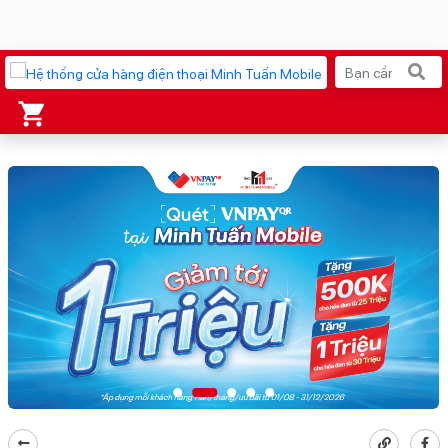
Xu hướng tìm kiếm
iPhone 17 Pro Max
MacBook Neo giá tốt
AirTag 2 Mới
Galaxy Z8 Series
AirPods 4
OPPO Reno16
Apple Watch S11
Ốp lưng Pitaka
Osmo Pocket 4
Ốp lưng Apple
Loa Marshall
Cốc sạc Apple