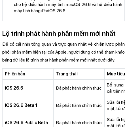
cho hệ điều hành máy tính macOS 26.6 và hệ điều hành
máy tính bảng iPadOS 26.6.
Lộ trình phát hành phần mềm mới nhất
Để có cái nhìn tổng quan và trực quan nhất về chiến lược phân
phối phần mềm hiện tại của Apple, người dùng có thể tham khảo
bảng dữ liệu lộ trình phát hành phần mềm mới nhất dưới đây:
Phiên bản
Trạng thái
Mục tiêu 
Bổ sung h
iOS 26.5
Đã phát hành chính thức
cải tiến nh
Sửa lỗi hệ
iOS 26.6 Beta 1
Đã phát hành chính thức
mật, tối ưu
Sửa lỗi hệ
iOS 26.6 Public Beta
Đã phát hành chính thức
mật, tối ưu