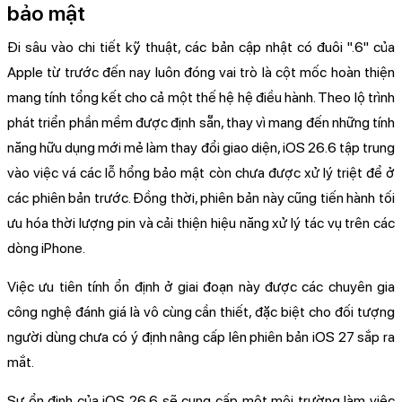
bảo mật
Đi sâu vào chi tiết kỹ thuật, các bản cập nhật có đuôi ".6" của
Apple từ trước đến nay luôn đóng vai trò là cột mốc hoàn thiện
mang tính tổng kết cho cả một thế hệ hệ điều hành. Theo lộ trình
phát triển phần mềm được định sẵn, thay vì mang đến những tính
năng hữu dụng mới mẻ làm thay đổi giao diện, iOS 26.6 tập trung
vào việc vá các lỗ hổng bảo mật còn chưa được xử lý triệt để ở
các phiên bản trước. Đồng thời, phiên bản này cũng tiến hành tối
ưu hóa thời lượng pin và cải thiện hiệu năng xử lý tác vụ trên các
dòng iPhone.
Việc ưu tiên tính ổn định ở giai đoạn này được các chuyên gia
công nghệ đánh giá là vô cùng cần thiết, đặc biệt cho đối tượng
người dùng chưa có ý định nâng cấp lên phiên bản iOS 27 sắp ra
mắt.
Sự ổn định của iOS 26.6 sẽ cung cấp một môi trường làm việc