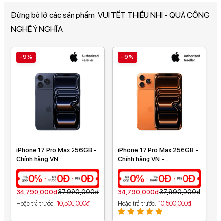
Đừng bỏ lỡ các sản phẩm
VUI TẾT THIẾU NHI - QUÀ CÔNG
NGHỆ Ý NGHĨA
-9%
-9%
iPhone 17 Pro Max 256GB -
iPhone 17 Pro Max 256GB -
Chính hãng VN
Chính hãng VN -
MFYN4ZP/A
34,790,000đ
37,990,000đ
34,790,000đ
37,990,000đ
Hoặc trả trước
10,500,000đ
Hoặc trả trước
10,500,000đ